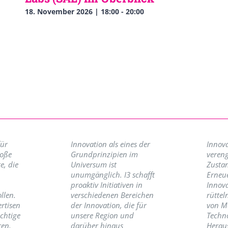
18. November 2026 | 18:00
-
20:00
für
Innovation als eines der
Innova
roße
Grundprinzipien im
vereng
e, die
Universum ist
Zusta
unumgänglich. I3 schafft
Erneu
proaktiv Initiativen in
Innov
llen.
verschiedenen Bereichen
rüttel
ertisen
der Innovation, die für
von M
ichtige
unsere Region und
Techno
ren,
darüber hinaus
Herau