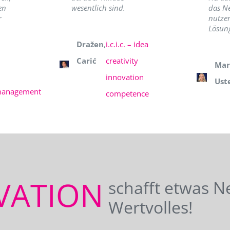
en
wesentlich sind.
das N
r
nutzer
Lösung
Dražen
,
i.c.i.c. – idea
Carić
creativity
Mar
innovation
Ust
management
competence
VATION
schafft etwas N
Wertvolles!