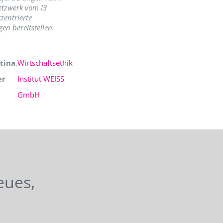
etzwerk vom I3
zentrierte
en bereitstellen.
tina
,
Wirtschaftsethik
er
Institut WEISS
GmbH
eues,