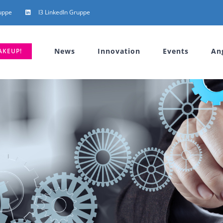
uppe
I3 LinkedIn Gruppe
News
Innovation
Events
An
AKEUP!