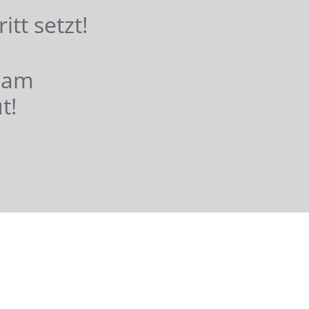
hritt setzt!
nsam
t!