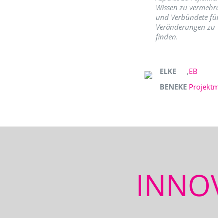
Wissen zu vermehr
und Verbündete fü
Veränderungen zu
finden.
ELKE
,
EB
BENEKE
Projekt
INNO