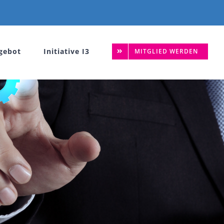
gebot
Initiative I3
MITGLIED WERDEN