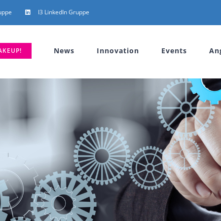
uppe
I3 LinkedIn Gruppe
News
Innovation
Events
An
AKEUP!