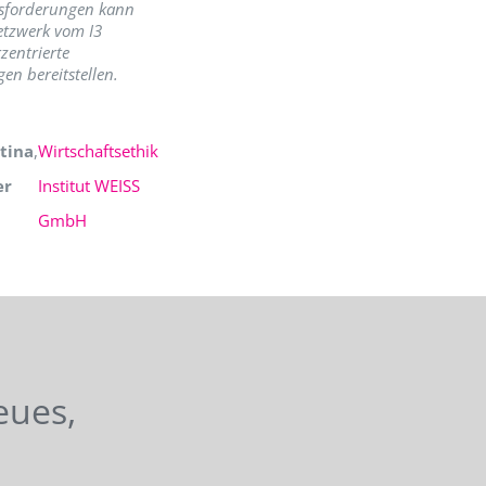
sforderungen kann
etzwerk vom I3
zentrierte
en bereitstellen.
tina
,
Wirtschaftsethik
er
Institut WEISS
GmbH
eues,