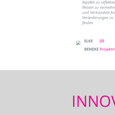
Aspekte zu reflektie
Wissen zu vermehr
und Verbündete fü
Veränderungen zu
finden.
ELKE
,
EB
BENEKE
Projekt
INNO