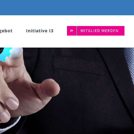
gebot
Initiative I3
MITGLIED WERDEN