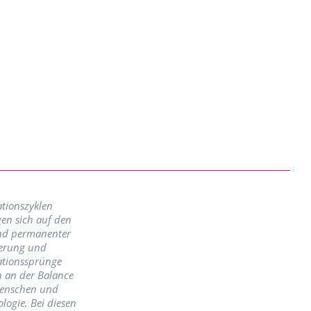
tionszyklen
en sich auf den
nd permanenter
erung und
ationssprünge
n an der Balance
enschen und
logie. Bei diesen