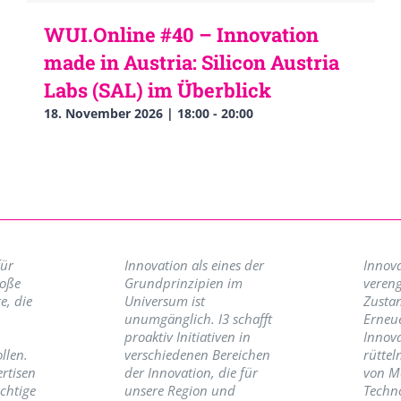
WUI.Online #40 – Innovation
made in Austria: Silicon Austria
Labs (SAL) im Überblick
18. November 2026 | 18:00
-
20:00
für
Innovation als eines der
Innova
roße
Grundprinzipien im
vereng
e, die
Universum ist
Zusta
unumgänglich. I3 schafft
Erneu
proaktiv Initiativen in
Innov
llen.
verschiedenen Bereichen
rüttel
ertisen
der Innovation, die für
von M
ichtige
unsere Region und
Techno