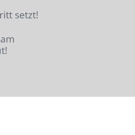
hritt setzt!
nsam
t!