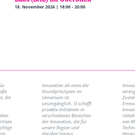
18. November 2026 | 18:00
-
20:00
für
Innovation als eines der
Innova
roße
Grundprinzipien im
vereng
e, die
Universum ist
Zusta
unumgänglich. I3 schafft
Erneu
proaktiv Initiativen in
Innov
llen.
verschiedenen Bereichen
rüttel
ertisen
der Innovation, die für
von M
ichtige
unsere Region und
Techno
ren,
darüber hinaus
Herau