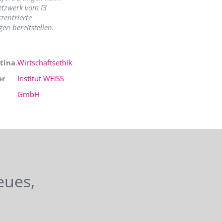
etzwerk vom I3
zentrierte
en bereitstellen.
tina
,
Wirtschaftsethik
er
Institut WEISS
GmbH
eues,