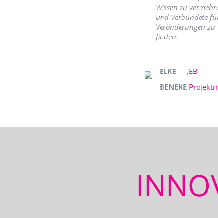
Wissen zu vermehr
und Verbündete fü
Veränderungen zu
finden.
ELKE
,
EB
BENEKE
Projekt
INNO