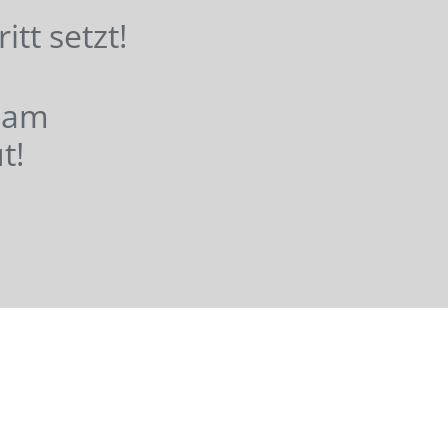
hritt setzt!
nsam
t!