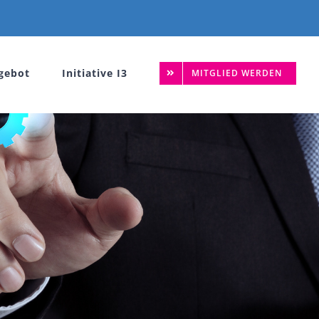
gebot
Initiative I3
MITGLIED WERDEN