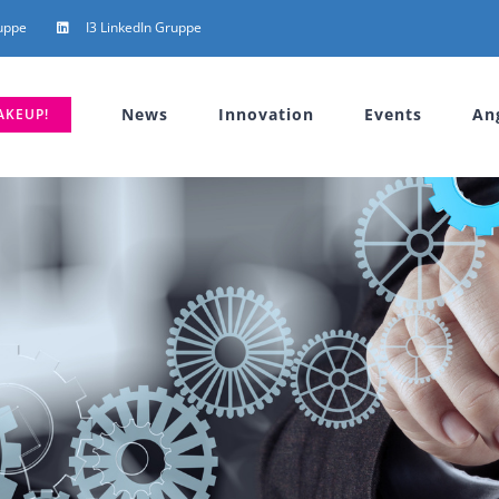
uppe
I3 LinkedIn Gruppe
News
Innovation
Events
An
AKEUP!