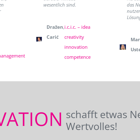
en
wesentlich sind.
das N
r
nutzer
Lösung
Dražen
,
i.c.i.c. – idea
Carić
creativity
Mar
innovation
Ust
management
competence
VATION
schafft etwas N
Wertvolles!