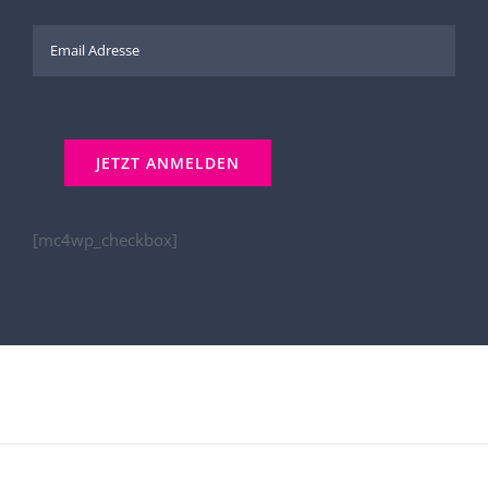
[mc4wp_checkbox]