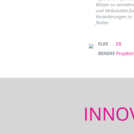
Wissen zu vermehr
und Verbündete fü
Veränderungen zu
finden.
ELKE
,
EB
BENEKE
Projekt
INNO