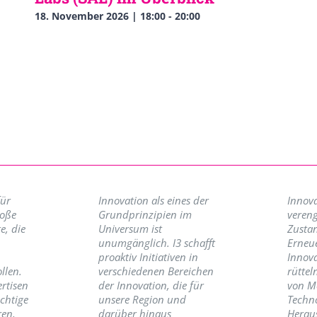
18. November 2026 | 18:00
-
20:00
für
Innovation als eines der
Innova
roße
Grundprinzipien im
vereng
e, die
Universum ist
Zusta
unumgänglich. I3 schafft
Erneu
proaktiv Initiativen in
Innov
llen.
verschiedenen Bereichen
rüttel
ertisen
der Innovation, die für
von M
ichtige
unsere Region und
Techno
ren,
darüber hinaus
Herau