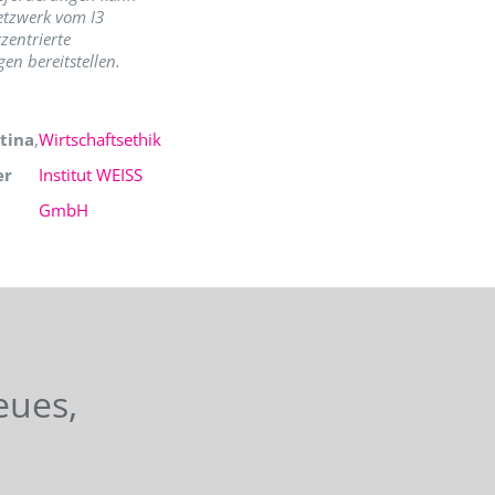
etzwerk vom I3
zentrierte
en bereitstellen.
tina
,
Wirtschaftsethik
er
Institut WEISS
GmbH
eues,