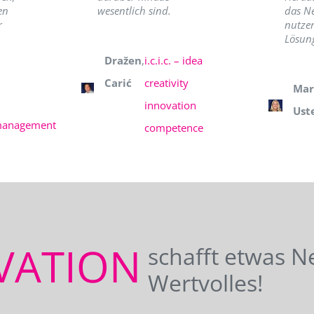
en
wesentlich sind.
das N
r
nutzer
Lösung
Dražen
,
i.c.i.c. – idea
Carić
creativity
Mar
innovation
Ust
management
competence
VATION
schafft etwas N
Wertvolles!