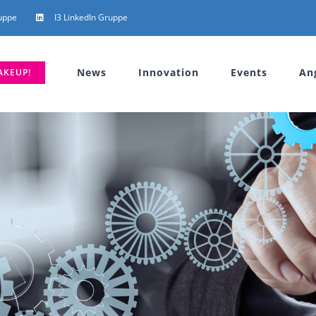
uppe
I3 LinkedIn Gruppe
News
Innovation
Events
An
AKEUP!