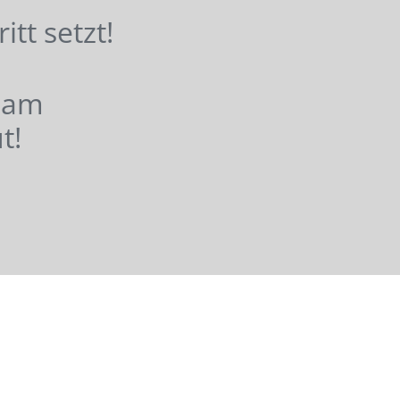
hritt setzt!
nsam
t!