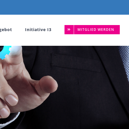
gebot
Initiative I3
MITGLIED WERDEN