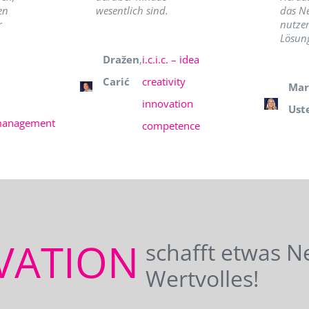
en
wesentlich sind.
das N
r
nutzer
Lösung
Dražen
,
i.c.i.c. – idea
Carić
creativity
Mar
innovation
Ust
management
competence
VATION
schafft etwas N
Wertvolles!