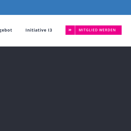
gebot
Initiative I3
MITGLIED WERDEN