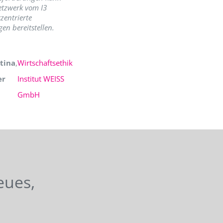
etzwerk vom I3
zentrierte
en bereitstellen.
tina
,
Wirtschaftsethik
er
Institut WEISS
GmbH
eues,