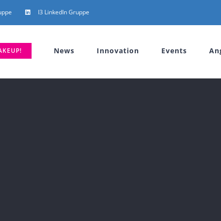
uppe
I3 LinkedIn Gruppe
News
Innovation
Events
An
AKEUP!