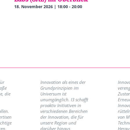
18. November 2026 | 18:00
-
20:00
für
Innovation als eines der
Innova
roße
Grundprinzipien im
vereng
e, die
Universum ist
Zusta
unumgänglich. I3 schafft
Erneu
proaktiv Initiativen in
Innov
llen.
verschiedenen Bereichen
rüttel
ertisen
der Innovation, die für
von M
ichtige
unsere Region und
Techno
ren,
darüber hinaus
Herau