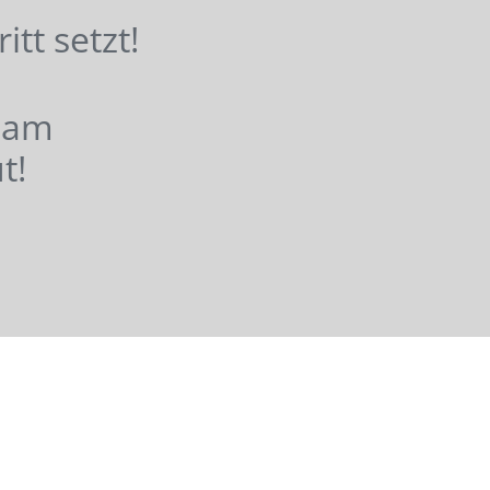
hritt setzt!
nsam
t!