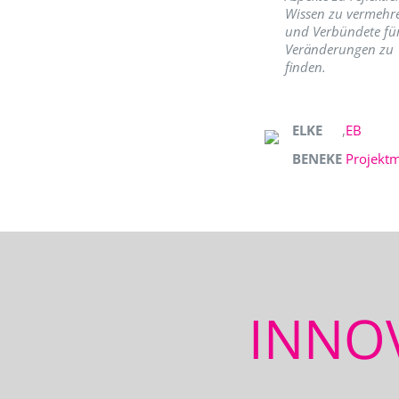
Wissen zu vermehr
und Verbündete fü
Veränderungen zu
finden.
ELKE
,
EB
BENEKE
Projekt
INNO