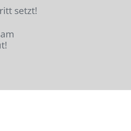
hritt setzt!
nsam
t!