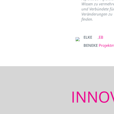
Wissen zu vermehr
und Verbündete fü
Veränderungen zu
finden.
ELKE
,
EB
BENEKE
Projekt
INNO