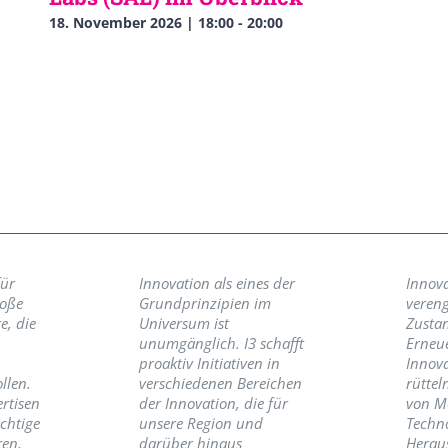
18. November 2026 | 18:00
-
20:00
für
Innovation als eines der
Innova
roße
Grundprinzipien im
vereng
e, die
Universum ist
Zusta
unumgänglich. I3 schafft
Erneu
proaktiv Initiativen in
Innov
llen.
verschiedenen Bereichen
rüttel
ertisen
der Innovation, die für
von M
ichtige
unsere Region und
Techno
ren,
darüber hinaus
Herau