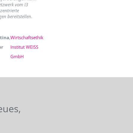
etzwerk vom I3
zentrierte
en bereitstellen.
tina
,
Wirtschaftsethik
er
Institut WEISS
GmbH
eues,