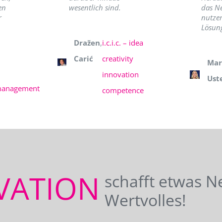
en
wesentlich sind.
das N
r
nutzer
Lösung
Dražen
,
i.c.i.c. – idea
Carić
creativity
Mar
innovation
Ust
management
competence
VATION
schafft etwas N
Wertvolles!