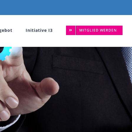
gebot
Initiative I3
MITGLIED WERDEN