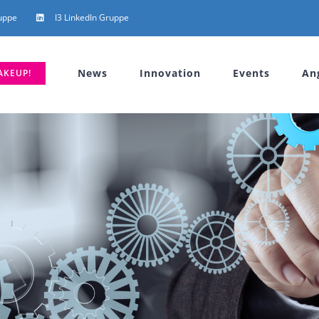
uppe
I3 LinkedIn Gruppe
News
Innovation
Events
An
AKEUP!