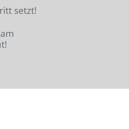
hritt setzt!
nsam
t!