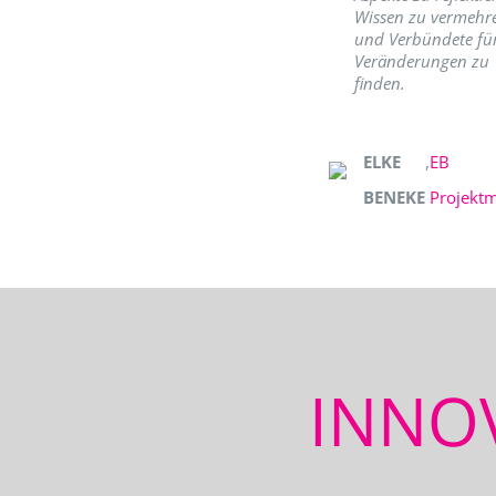
Wissen zu vermehr
und Verbündete fü
Veränderungen zu
finden.
ELKE
,
EB
BENEKE
Projekt
INNO