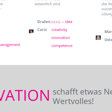
en
wesentlich sind.
das N
r
nutzer
Lösung
Dražen
,
i.c.i.c. – idea
Carić
creativity
Mar
innovation
Ust
management
competence
VATION
schafft etwas N
Wertvolles!