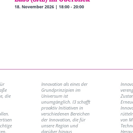
18. November 2026 | 18:00
-
20:00
für
Innovation als eines der
Innova
roße
Grundprinzipien im
vereng
e, die
Universum ist
Zusta
unumgänglich. I3 schafft
Erneu
proaktiv Initiativen in
Innov
llen.
verschiedenen Bereichen
rüttel
ertisen
der Innovation, die für
von M
ichtige
unsere Region und
Techno
ren,
darüber hinaus
Herau