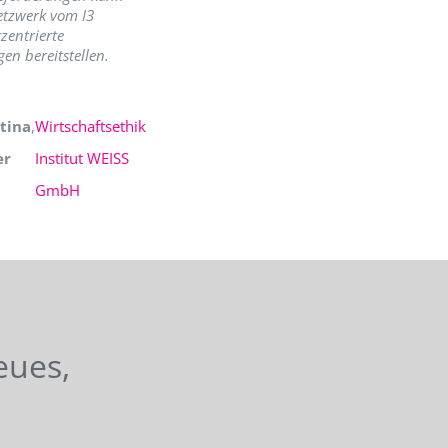
etzwerk vom I3
zentrierte
en bereitstellen.
tina
,
Wirtschaftsethik
er
Institut WEISS
GmbH
eues,