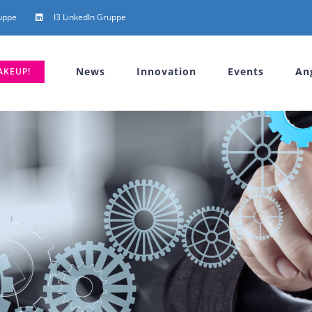
uppe
I3 LinkedIn Gruppe
News
Innovation
Events
An
AKEUP!