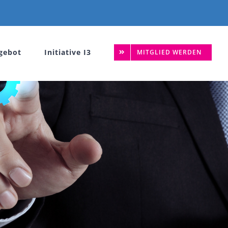
gebot
Initiative I3
MITGLIED WERDEN