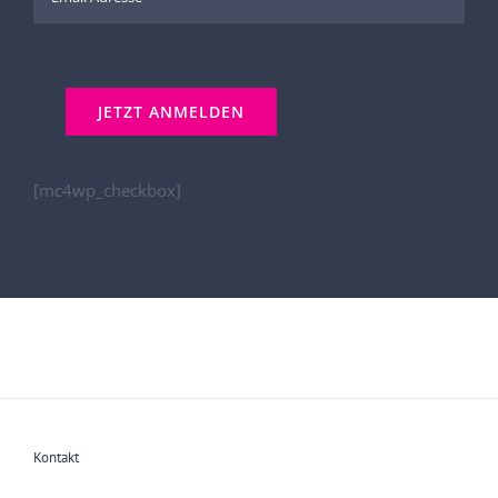
[mc4wp_checkbox]
Kontakt