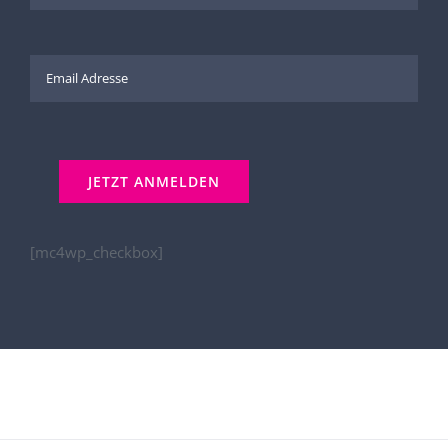
[mc4wp_checkbox]