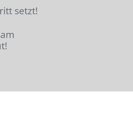
hritt setzt!
nsam
t!