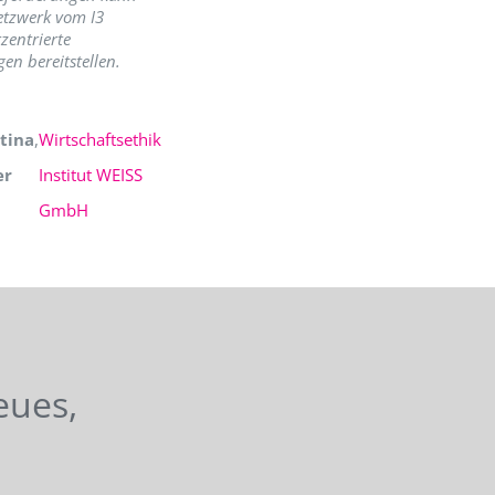
etzwerk vom I3
zentrierte
en bereitstellen.
tina
,
Wirtschaftsethik
er
Institut WEISS
GmbH
eues,