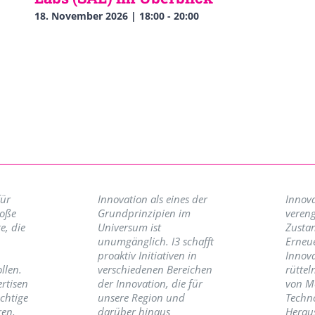
18. November 2026 | 18:00
-
20:00
für
Innovation als eines der
Innova
roße
Grundprinzipien im
vereng
e, die
Universum ist
Zusta
unumgänglich. I3 schafft
Erneu
proaktiv Initiativen in
Innov
llen.
verschiedenen Bereichen
rüttel
ertisen
der Innovation, die für
von M
ichtige
unsere Region und
Techno
ren,
darüber hinaus
Herau