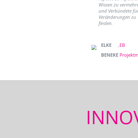
Wissen zu vermehr
und Verbündete fü
Veränderungen zu
finden.
ELKE
,
EB
BENEKE
Projekt
INNO