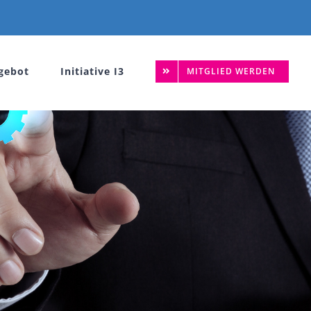
gebot
Initiative I3
MITGLIED WERDEN