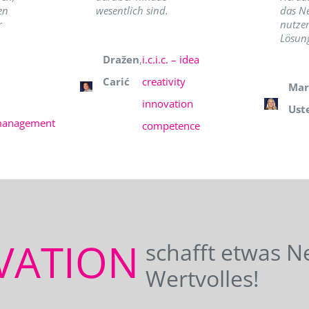
en
wesentlich sind.
das N
r
nutzer
Lösung
Dražen
,
i.c.i.c. – idea
Carić
creativity
Mar
innovation
Ust
management
competence
VATION
schafft etwas N
Wertvolles!