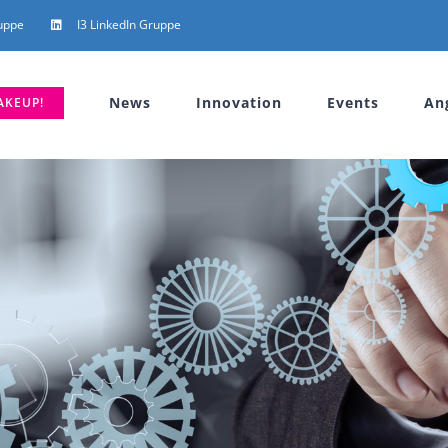
uppe
I3 LinkedIn Gruppe
News
Innovation
Events
An
AKEUP!