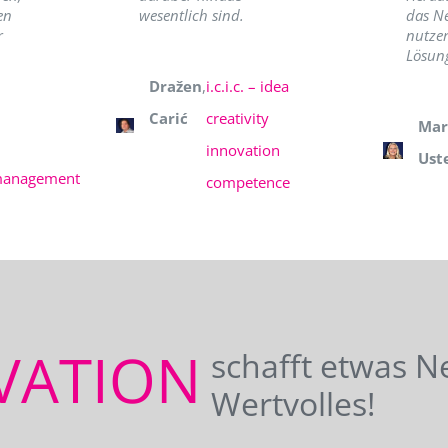
en
wesentlich sind.
das N
r
nutzer
Lösung
Dražen
,
i.c.i.c. – idea
Carić
creativity
Mar
innovation
Ust
management
competence
VATION
schafft etwas N
Wertvolles!