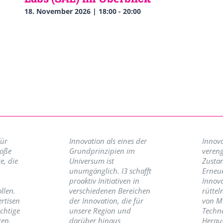
18. November 2026 | 18:00
-
20:00
für
Innovation als eines der
Innova
roße
Grundprinzipien im
vereng
e, die
Universum ist
Zusta
unumgänglich. I3 schafft
Erneu
proaktiv Initiativen in
Innov
llen.
verschiedenen Bereichen
rüttel
ertisen
der Innovation, die für
von M
ichtige
unsere Region und
Techno
ren,
darüber hinaus
Herau