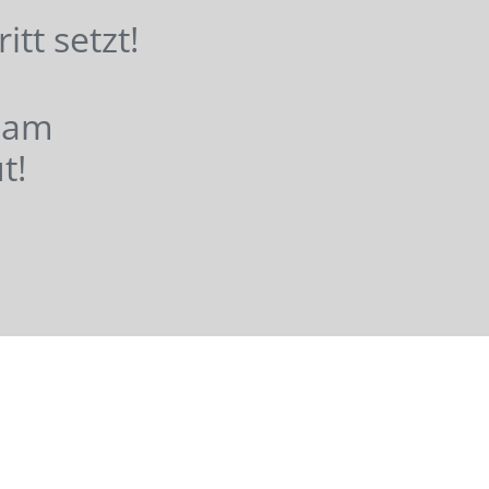
hritt setzt!
nsam
t!