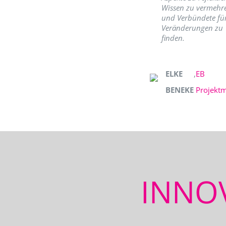
Wissen zu vermehr
und Verbündete fü
Veränderungen zu
finden.
ELKE
,
EB
BENEKE
Projekt
INNO