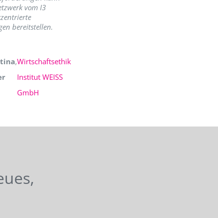
etzwerk vom I3
zentrierte
en bereitstellen.
tina
,
Wirtschaftsethik
er
Institut WEISS
GmbH
eues,