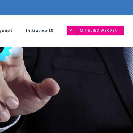
gebot
Initiative I3
MITGLIED WERDEN