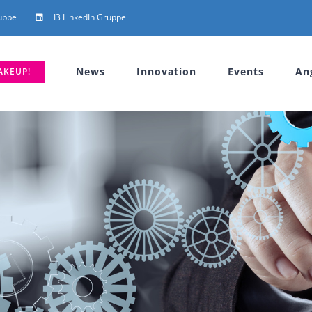
uppe
I3 LinkedIn Gruppe
News
Innovation
Events
An
AKEUP!