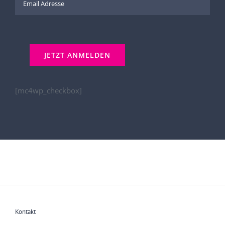
[mc4wp_checkbox]