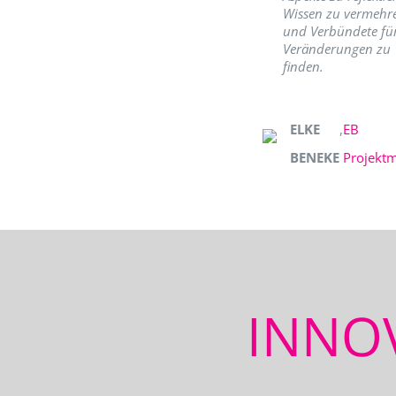
Wissen zu vermehr
und Verbündete fü
Veränderungen zu
finden.
ELKE
,
EB
BENEKE
Projekt
INNO