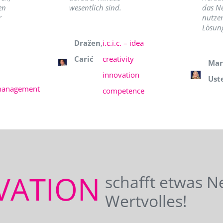
en
wesentlich sind.
das N
r
nutzer
Lösung
Dražen
,
i.c.i.c. – idea
Carić
creativity
Mar
innovation
Ust
management
competence
VATION
schafft etwas N
Wertvolles!