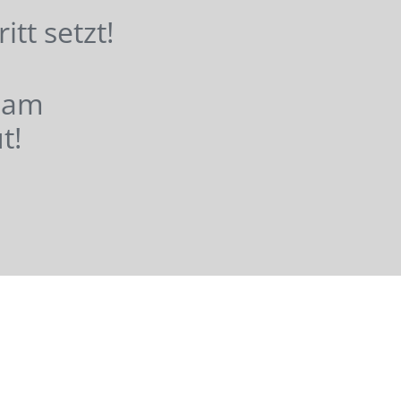
hritt setzt!
nsam
t!