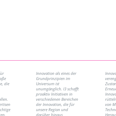
für
Innovation als eines der
Innova
roße
Grundprinzipien im
vereng
e, die
Universum ist
Zusta
unumgänglich. I3 schafft
Erneu
proaktiv Initiativen in
Innov
llen.
verschiedenen Bereichen
rüttel
ertisen
der Innovation, die für
von M
ichtige
unsere Region und
Techno
ren,
darüber hinaus
Herau