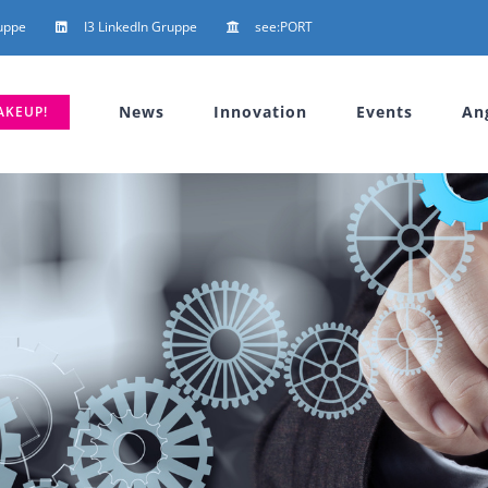
uppe
I3 LinkedIn Gruppe
see:PORT
News
Innovation
Events
An
AKEUP!