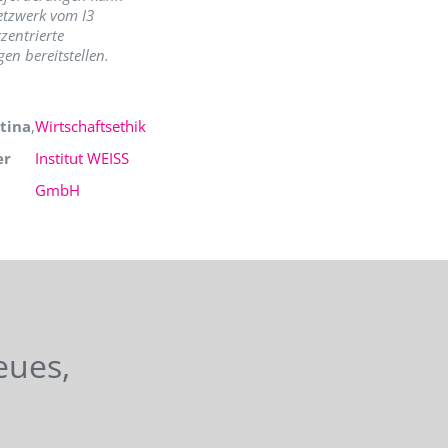
etzwerk vom I3
zentrierte
en bereitstellen.
tina
,
Wirtschaftsethik
er
Institut WEISS
GmbH
eues,