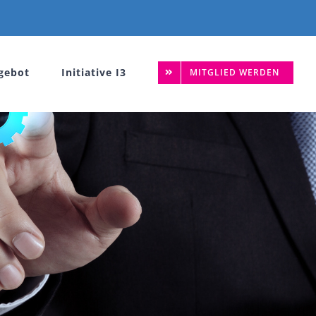
gebot
Initiative I3
MITGLIED WERDEN