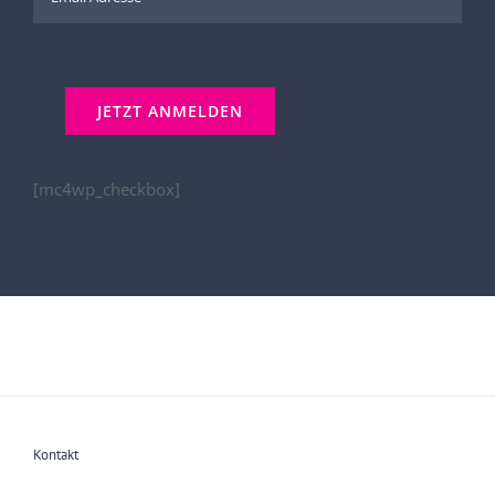
[mc4wp_checkbox]
Kontakt