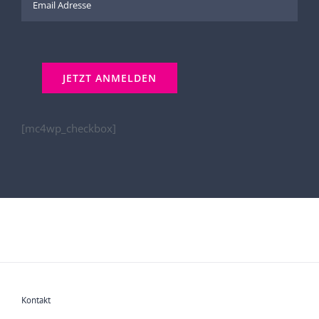
[mc4wp_checkbox]