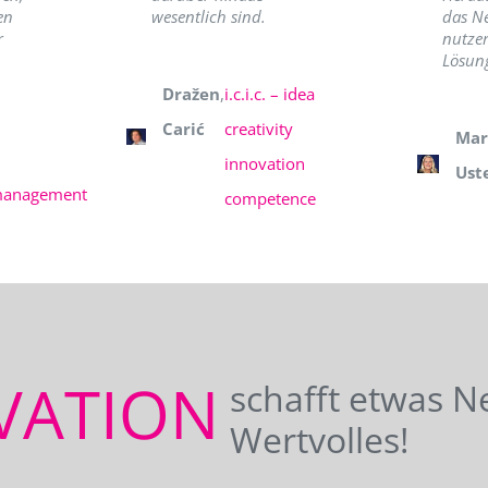
en
wesentlich sind.
das N
r
nutzer
Lösung
Dražen
,
i.c.i.c. – idea
Carić
creativity
Mar
innovation
Ust
management
competence
VATION
schafft etwas N
Wertvolles!