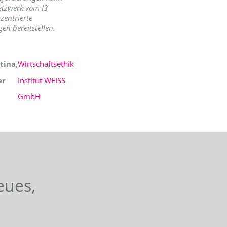
etzwerk vom I3
zentrierte
en bereitstellen.
tina
,
Wirtschaftsethik
er
Institut WEISS
GmbH
eues,