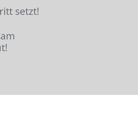
hritt setzt!
nsam
t!