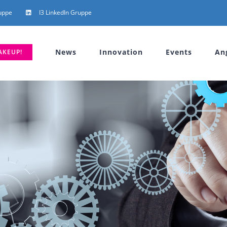
uppe
I3 LinkedIn Gruppe
News
Innovation
Events
An
AKEUP!