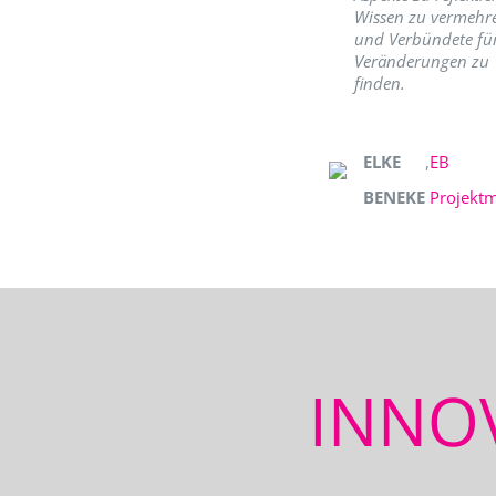
Wissen zu vermehr
und Verbündete fü
Veränderungen zu
finden.
ELKE
,
EB
BENEKE
Projekt
INNO