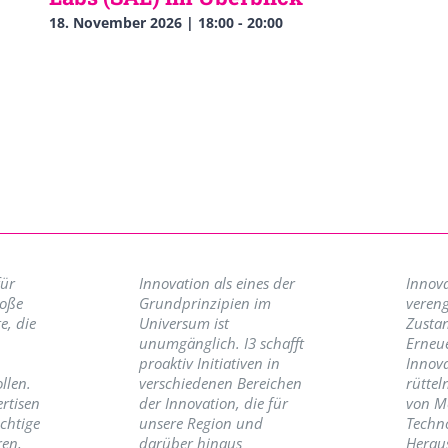
18. November 2026 | 18:00
-
20:00
für
Innovation als eines der
Innova
roße
Grundprinzipien im
vereng
e, die
Universum ist
Zusta
unumgänglich. I3 schafft
Erneu
proaktiv Initiativen in
Innov
llen.
verschiedenen Bereichen
rüttel
ertisen
der Innovation, die für
von M
ichtige
unsere Region und
Techno
ren,
darüber hinaus
Herau