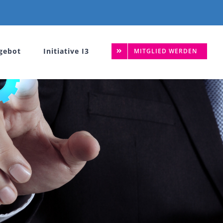
gebot
Initiative I3
MITGLIED WERDEN