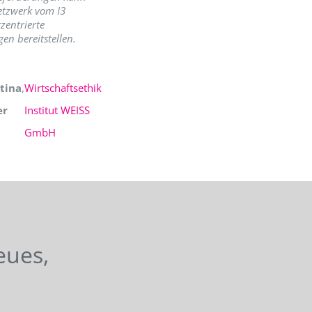
etzwerk vom I3
zentrierte
en bereitstellen.
tina
,
Wirtschaftsethik
er
Institut WEISS
GmbH
eues,