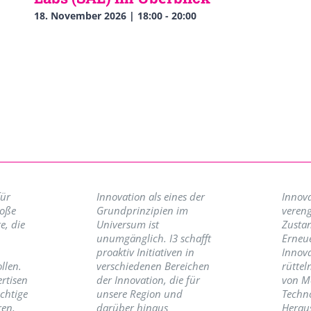
18. November 2026 | 18:00
-
20:00
für
Innovation als eines der
Innova
roße
Grundprinzipien im
vereng
e, die
Universum ist
Zusta
unumgänglich. I3 schafft
Erneu
proaktiv Initiativen in
Innov
llen.
verschiedenen Bereichen
rüttel
ertisen
der Innovation, die für
von M
ichtige
unsere Region und
Techno
ren,
darüber hinaus
Herau