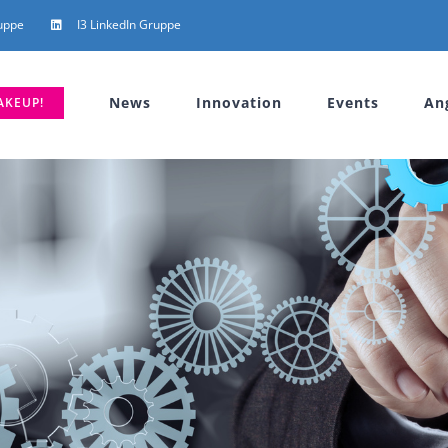
uppe
I3 LinkedIn Gruppe
News
Innovation
Events
An
AKEUP!