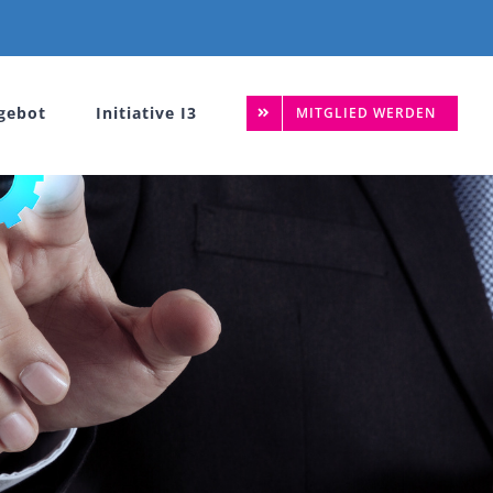
gebot
Initiative I3
MITGLIED WERDEN