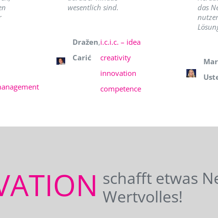
en
wesentlich sind.
das N
r
nutzer
Lösung
Dražen
,
i.c.i.c. – idea
Carić
creativity
Mar
innovation
Ust
management
competence
VATION
schafft etwas N
Wertvolles!