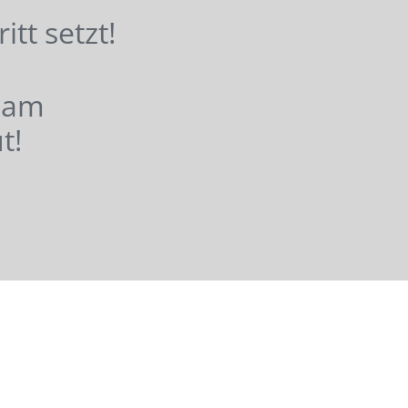
hritt setzt!
nsam
t!