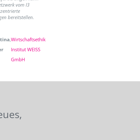
etzwerk vom I3
zentrierte
en bereitstellen.
tina
,
Wirtschaftsethik
er
Institut WEISS
GmbH
eues,