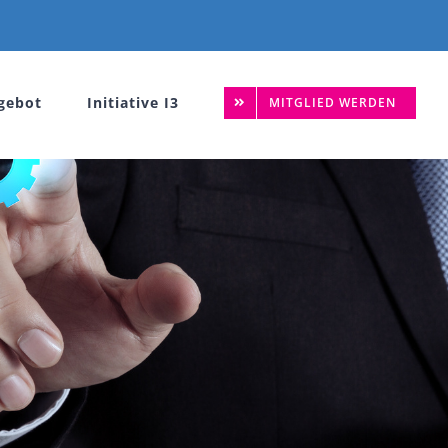
gebot
Initiative I3
MITGLIED WERDEN