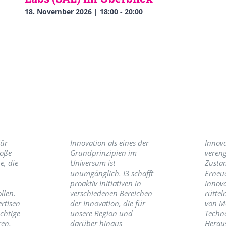
18. November 2026 | 18:00
-
20:00
für
Innovation als eines der
Innova
roße
Grundprinzipien im
vereng
e, die
Universum ist
Zusta
unumgänglich. I3 schafft
Erneu
proaktiv Initiativen in
Innov
llen.
verschiedenen Bereichen
rüttel
ertisen
der Innovation, die für
von M
ichtige
unsere Region und
Techno
ren,
darüber hinaus
Herau