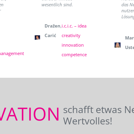
en
wesentlich sind.
das N
r
nutzer
Lösung
Dražen
,
i.c.i.c. – idea
Carić
creativity
Mar
innovation
Ust
management
competence
VATION
schafft etwas N
Wertvolles!