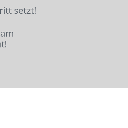
hritt setzt!
nsam
t!