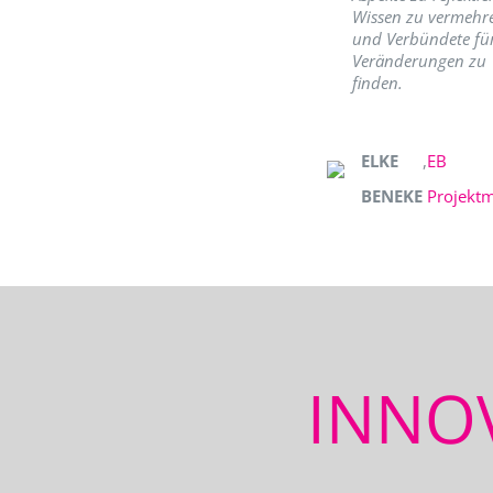
Wissen zu vermehr
und Verbündete fü
Veränderungen zu
finden.
ELKE
,
EB
BENEKE
Projekt
INNO