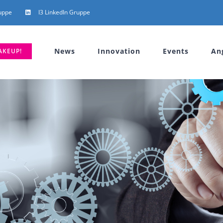
uppe
I3 LinkedIn Gruppe
News
Innovation
Events
An
AKEUP!