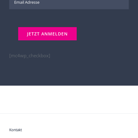
[mc4wp_checkbox]