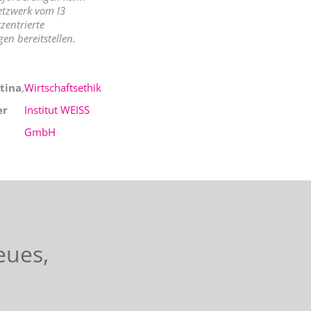
etzwerk vom I3
zentrierte
en bereitstellen.
tina
,
Wirtschaftsethik
er
Institut WEISS
GmbH
eues,