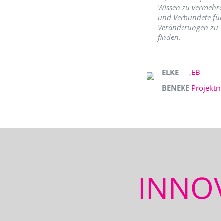
Wissen zu vermehr
und Verbündete fü
Veränderungen zu
finden.
ELKE
,
EB
BENEKE
Projekt
INNO