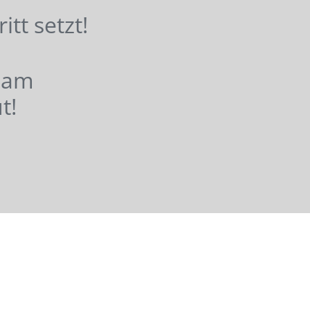
hritt setzt!
nsam
t!