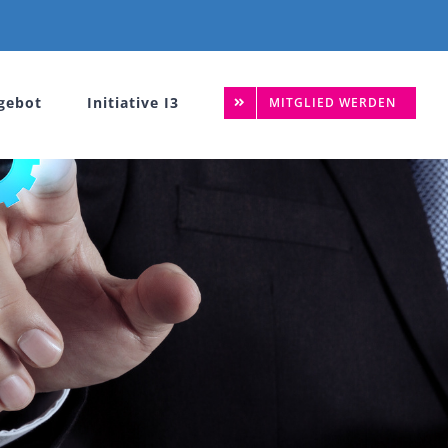
gebot
Initiative I3
MITGLIED WERDEN