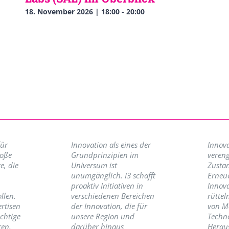
18. November 2026 | 18:00
-
20:00
für
Innovation als eines der
Innova
roße
Grundprinzipien im
vereng
e, die
Universum ist
Zusta
unumgänglich. I3 schafft
Erneu
proaktiv Initiativen in
Innov
llen.
verschiedenen Bereichen
rüttel
ertisen
der Innovation, die für
von M
ichtige
unsere Region und
Techno
ren,
darüber hinaus
Herau