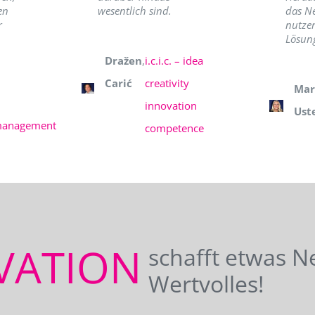
en
wesentlich sind.
das N
r
nutzer
Lösung
Dražen
,
i.c.i.c. – idea
Carić
creativity
Mar
innovation
Ust
management
competence
VATION
schafft etwas N
Wertvolles!