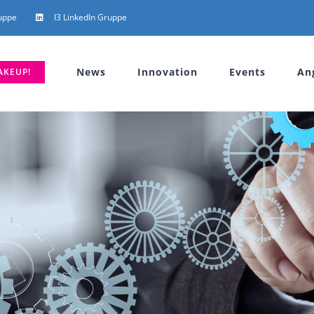
uppe
I3 LinkedIn Gruppe
News
Innovation
Events
An
AKEUP!