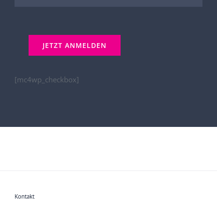
[mc4wp_checkbox]
Kontakt