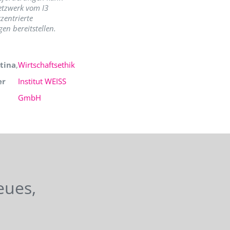
etzwerk vom I3
zentrierte
en bereitstellen.
tina
,
Wirtschaftsethik
er
Institut WEISS
GmbH
eues,