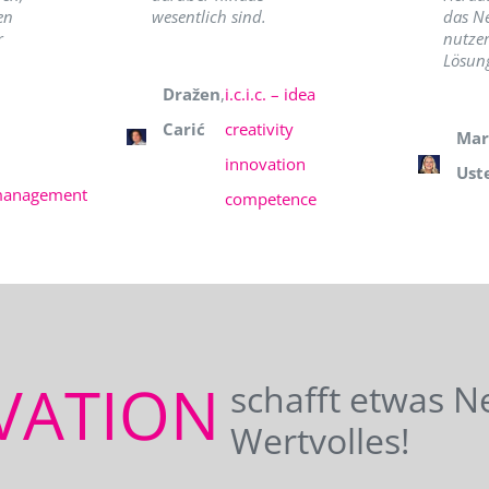
en
wesentlich sind.
das N
r
nutzer
Lösung
Dražen
,
i.c.i.c. – idea
Carić
creativity
Mar
innovation
Ust
management
competence
VATION
schafft etwas N
Wertvolles!