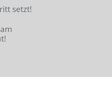
hritt setzt!
nsam
t!