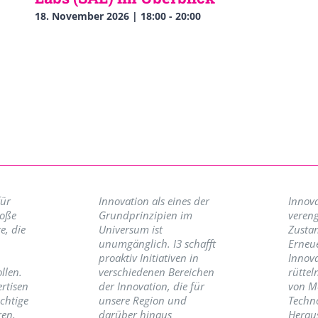
18. November 2026 | 18:00
-
20:00
für
Innovation als eines der
Innova
roße
Grundprinzipien im
vereng
e, die
Universum ist
Zusta
unumgänglich. I3 schafft
Erneu
proaktiv Initiativen in
Innov
llen.
verschiedenen Bereichen
rüttel
ertisen
der Innovation, die für
von M
ichtige
unsere Region und
Techno
ren,
darüber hinaus
Herau