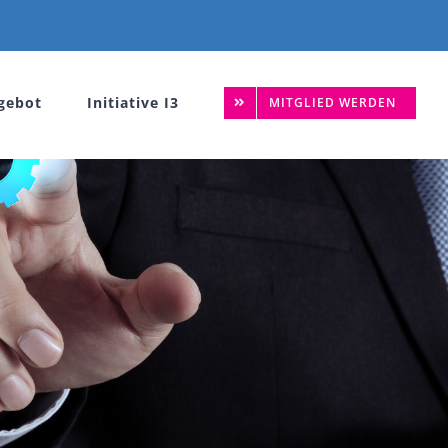
gebot
Initiative I3
MITGLIED WERDEN