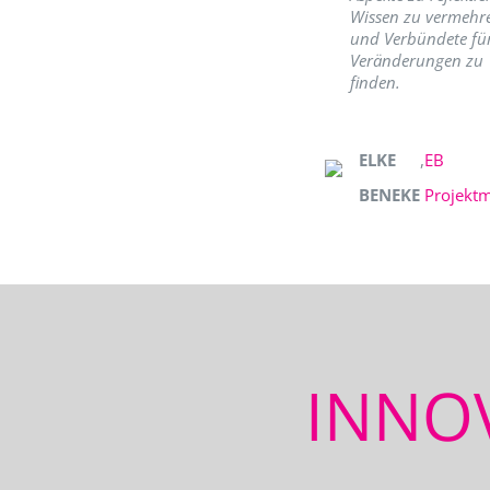
Wissen zu vermehr
und Verbündete fü
Veränderungen zu
finden.
ELKE
,
EB
BENEKE
Projekt
INNO