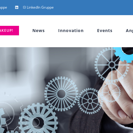
uppe
I3 LinkedIn Gruppe
News
Innovation
Events
An
AKEUP!