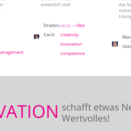
en
wesentlich sind.
das N
r
nutzer
Lösung
Dražen
,
i.c.i.c. – idea
Carić
creativity
Mar
innovation
Ust
management
competence
VATION
schafft etwas N
Wertvolles!