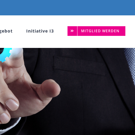
gebot
Initiative I3
MITGLIED WERDEN