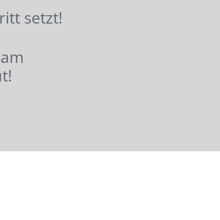
hritt setzt!
nsam
t!