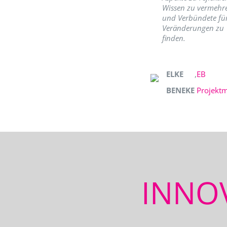
Wissen zu vermehr
und Verbündete fü
Veränderungen zu
finden.
ELKE
,
EB
BENEKE
Projekt
INNO