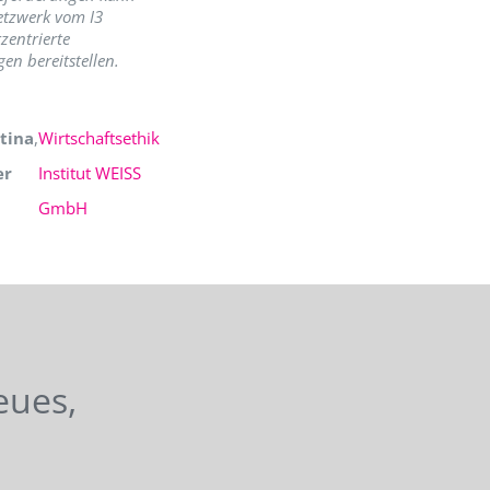
etzwerk vom I3
zentrierte
en bereitstellen.
tina
,
Wirtschaftsethik
er
Institut WEISS
GmbH
eues,