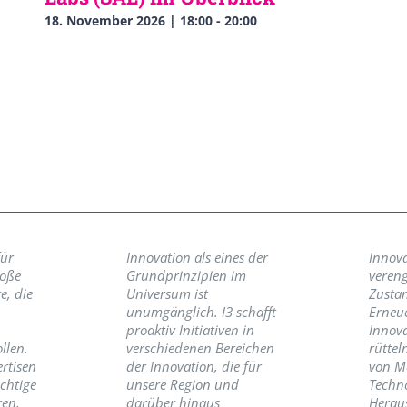
18. November 2026 | 18:00
-
20:00
für
Innovation als eines der
Innova
roße
Grundprinzipien im
vereng
e, die
Universum ist
Zusta
unumgänglich. I3 schafft
Erneu
proaktiv Initiativen in
Innov
llen.
verschiedenen Bereichen
rüttel
ertisen
der Innovation, die für
von M
ichtige
unsere Region und
Techno
ren,
darüber hinaus
Herau