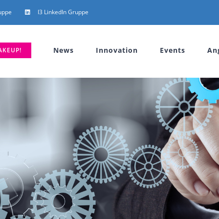
uppe
I3 LinkedIn Gruppe
News
Innovation
Events
An
AKEUP!