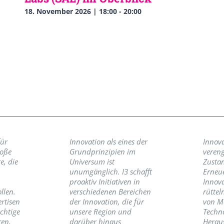
18. November 2026 | 18:00
-
20:00
für
Innovation als eines der
Innova
roße
Grundprinzipien im
vereng
e, die
Universum ist
Zusta
unumgänglich. I3 schafft
Erneu
proaktiv Initiativen in
Innov
llen.
verschiedenen Bereichen
rüttel
ertisen
der Innovation, die für
von M
ichtige
unsere Region und
Techno
ren,
darüber hinaus
Herau