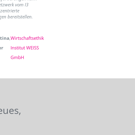
etzwerk vom I3
zentrierte
en bereitstellen.
tina
,
Wirtschaftsethik
er
Institut WEISS
GmbH
eues,