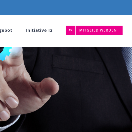
gebot
Initiative I3
MITGLIED WERDEN