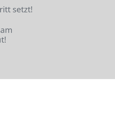
hritt setzt!
nsam
t!