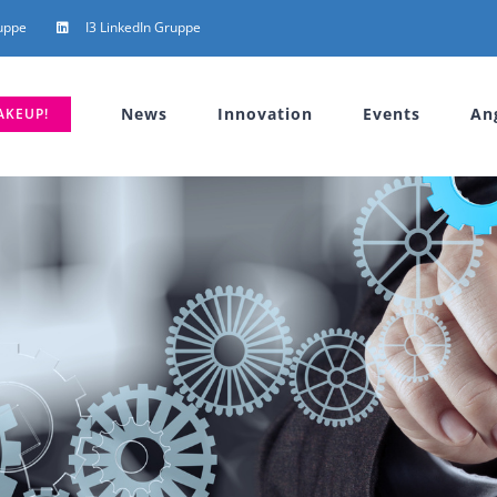
uppe
I3 LinkedIn Gruppe
News
Innovation
Events
An
AKEUP!