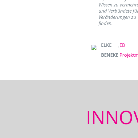
Wissen zu vermehr
und Verbündete fü
Veränderungen zu
finden.
ELKE
,
EB
BENEKE
Projekt
INNO