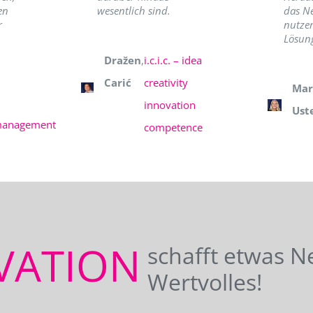
en
wesentlich sind.
das N
r
nutzer
Lösung
Dražen
,
i.c.i.c. – idea
Carić
creativity
Mar
innovation
Ust
management
competence
VATION
schafft etwas N
Wertvolles!