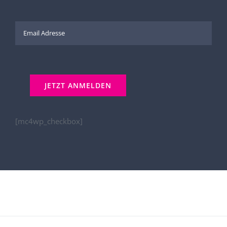
[mc4wp_checkbox]