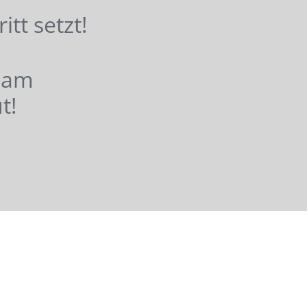
hritt setzt!
nsam
t!