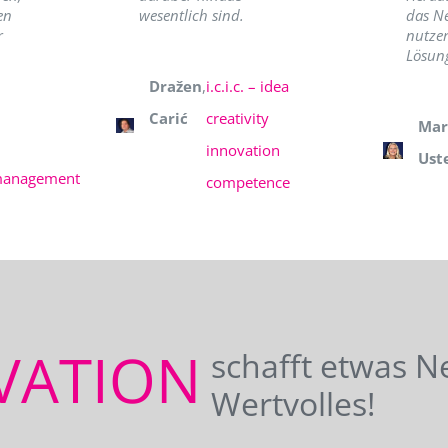
en
wesentlich sind.
das N
r
nutzer
Lösung
Dražen
,
i.c.i.c. – idea
Carić
creativity
Mar
innovation
Ust
management
competence
VATION
schafft etwas N
Wertvolles!