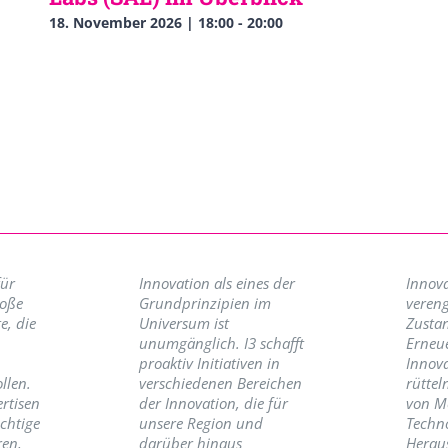
18. November 2026 | 18:00
-
20:00
für
Innovation als eines der
Innova
roße
Grundprinzipien im
vereng
e, die
Universum ist
Zusta
unumgänglich. I3 schafft
Erneu
proaktiv Initiativen in
Innov
llen.
verschiedenen Bereichen
rüttel
ertisen
der Innovation, die für
von M
ichtige
unsere Region und
Techno
ren,
darüber hinaus
Herau