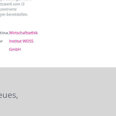
etzwerk vom I3
zentrierte
en bereitstellen.
tina
,
Wirtschaftsethik
er
Institut WEISS
GmbH
eues,