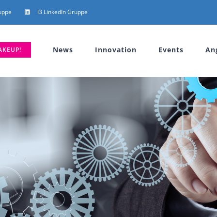
uppe
I3 LinkedIn Gruppe
News
Innovation
Events
An
AKEUP!