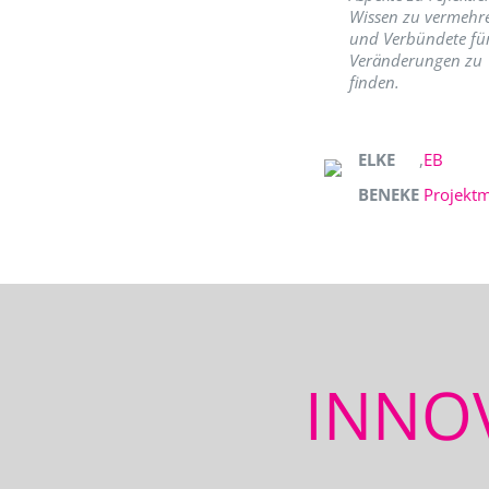
Wissen zu vermehr
und Verbündete fü
Veränderungen zu
finden.
ELKE
,
EB
BENEKE
Projekt
INNO