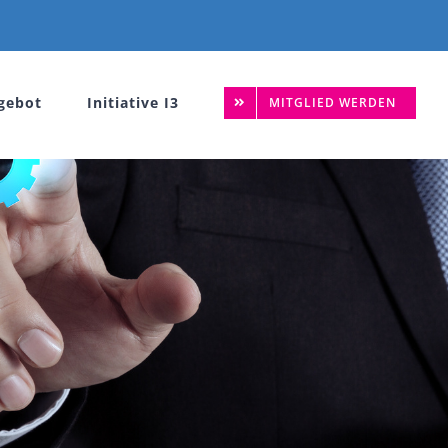
gebot
Initiative I3
MITGLIED WERDEN