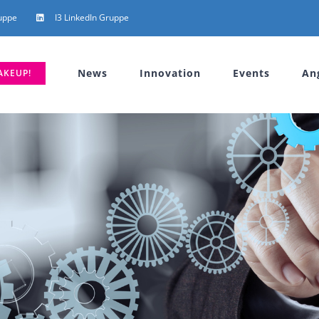
uppe
I3 LinkedIn Gruppe
News
Innovation
Events
An
AKEUP!