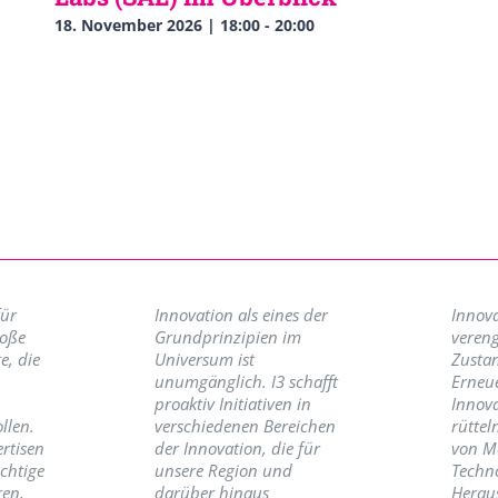
18. November 2026 | 18:00
-
20:00
für
Innovation als eines der
Innova
roße
Grundprinzipien im
vereng
e, die
Universum ist
Zusta
unumgänglich. I3 schafft
Erneu
proaktiv Initiativen in
Innov
llen.
verschiedenen Bereichen
rüttel
ertisen
der Innovation, die für
von M
ichtige
unsere Region und
Techno
ren,
darüber hinaus
Herau