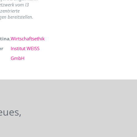
etzwerk vom I3
zentrierte
en bereitstellen.
tina
,
Wirtschaftsethik
er
Institut WEISS
GmbH
eues,