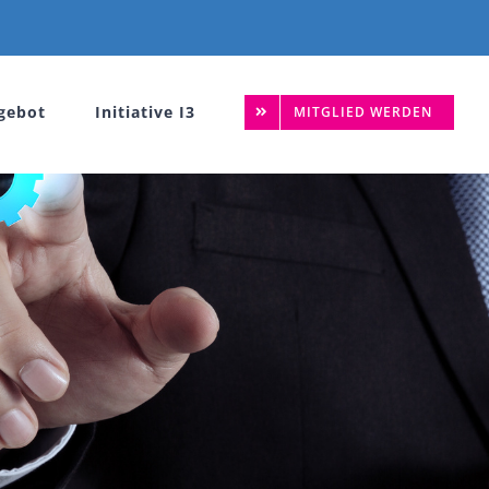
gebot
Initiative I3
MITGLIED WERDEN