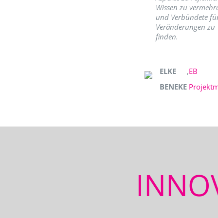
Wissen zu vermehr
und Verbündete fü
Veränderungen zu
finden.
ELKE
,
EB
BENEKE
Projekt
INNO