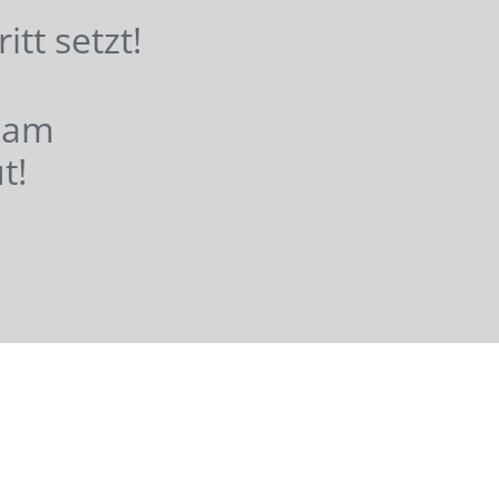
hritt setzt!
nsam
t!