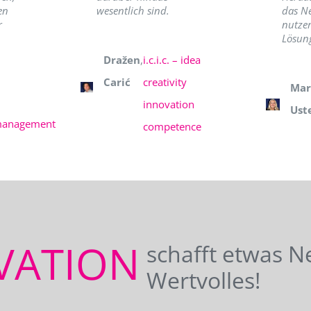
en
wesentlich sind.
das N
r
nutzer
Lösung
Dražen
,
i.c.i.c. – idea
Carić
creativity
Mar
innovation
Ust
management
competence
VATION
schafft etwas N
Wertvolles!