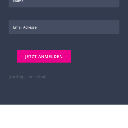
[mc4wp_checkbox]