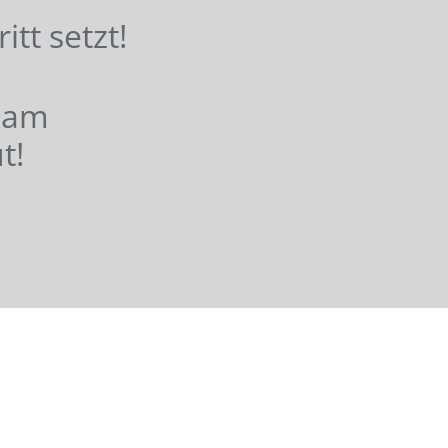
hritt setzt!
nsam
t!