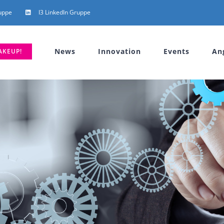
uppe
I3 LinkedIn Gruppe
News
Innovation
Events
An
AKEUP!