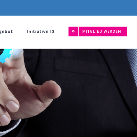
gebot
Initiative I3
MITGLIED WERDEN