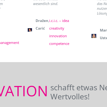
en
wesentlich sind.
das N
r
nutzer
Lösung
Dražen
,
i.c.i.c. – idea
Carić
creativity
Mar
innovation
Ust
management
competence
VATION
schafft etwas N
Wertvolles!