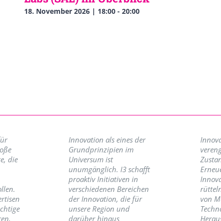
18. November 2026 | 18:00
-
20:00
für
Innovation als eines der
Innova
roße
Grundprinzipien im
vereng
e, die
Universum ist
Zusta
unumgänglich. I3 schafft
Erneu
proaktiv Initiativen in
Innov
llen.
verschiedenen Bereichen
rüttel
ertisen
der Innovation, die für
von M
ichtige
unsere Region und
Techno
ren,
darüber hinaus
Herau