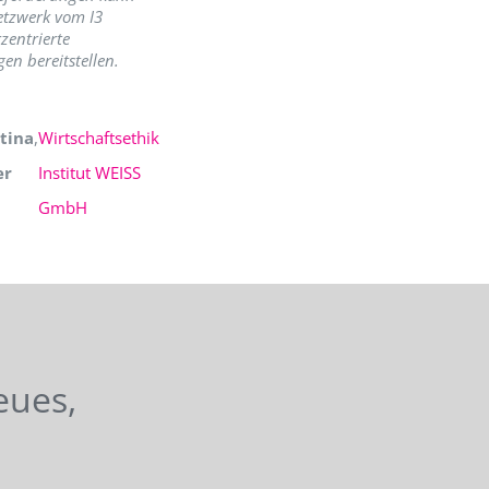
etzwerk vom I3
zentrierte
en bereitstellen.
tina
,
Wirtschaftsethik
er
Institut WEISS
GmbH
eues,