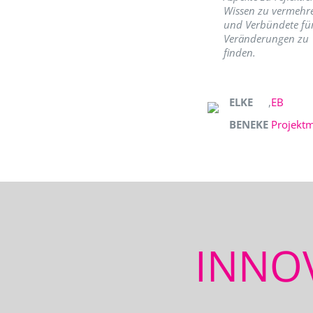
Wissen zu vermehr
und Verbündete fü
Veränderungen zu
finden.
ELKE
,
EB
BENEKE
Projekt
INNO