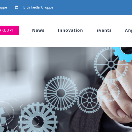
uppe
I3 LinkedIn Gruppe
News
Innovation
Events
An
AKEUP!