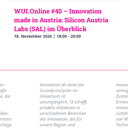
WUI.Online #40 – Innovation
made in Austria: Silicon Austria
Labs (SAL) im Überblick
18. November 2026 | 18:00
-
20:00
für
Innovation als eines der
Innova
roße
Grundprinzipien im
vereng
e, die
Universum ist
Zusta
unumgänglich. I3 schafft
Erneu
proaktiv Initiativen in
Innov
llen.
verschiedenen Bereichen
rüttel
ertisen
der Innovation, die für
von M
ichtige
unsere Region und
Techno