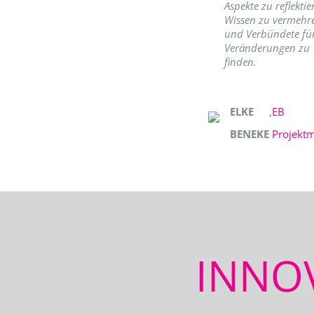
Aspekte zu reflektie
Wissen zu vermehr
und Verbündete fü
Veränderungen zu
finden.
ELKE
,
EB
BENEKE
Projekt
INNO