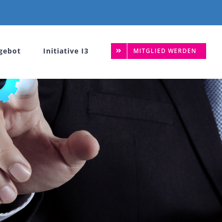
gebot
Initiative I3
MITGLIED WERDEN