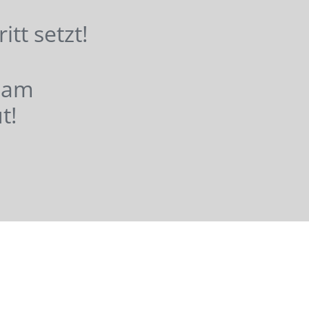
hritt setzt!
nsam
t!