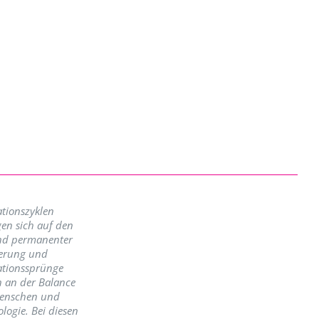
tionszyklen
en sich auf den
nd permanenter
erung und
ationssprünge
n an der Balance
enschen und
logie. Bei diesen