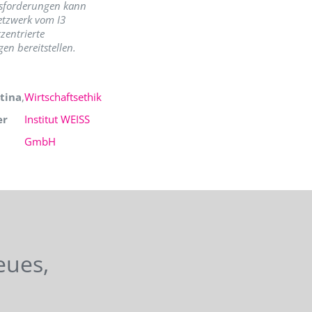
sforderungen kann
etzwerk vom I3
zentrierte
en bereitstellen.
tina
,
Wirtschaftsethik
er
Institut WEISS
GmbH
eues,