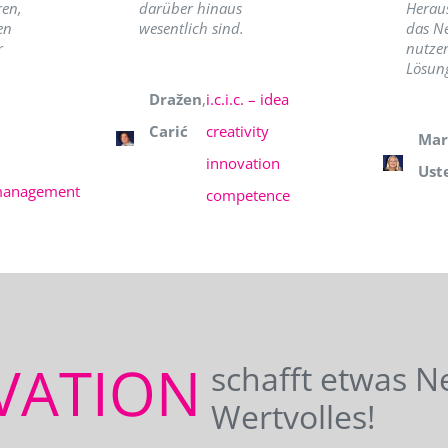
ren,
darüber hinaus
Herau
en
wesentlich sind.
das N
r
nutzer
Lösung
Dražen
,
i.c.i.c. – idea
Carić
creativity
Mar
innovation
Ust
management
competence
VATION
schafft etwas N
Wertvolles!