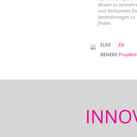
Wissen zu vermehr
und Verbündete fü
Veränderungen zu
finden.
ELKE
,
EB
BENEKE
Projekt
INNO