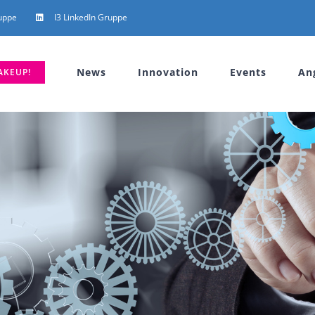
uppe
I3 LinkedIn Gruppe
News
Innovation
Events
An
AKEUP!