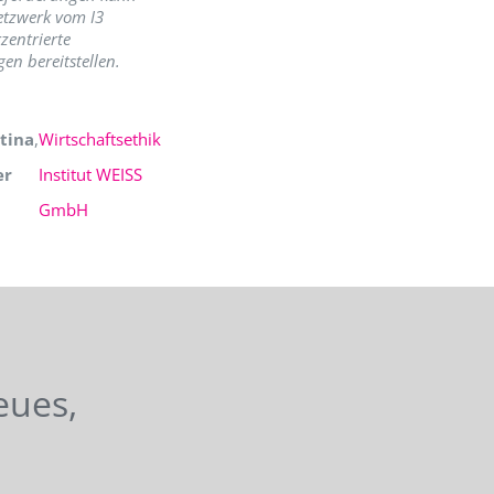
etzwerk vom I3
zentrierte
en bereitstellen.
tina
,
Wirtschaftsethik
er
Institut WEISS
GmbH
eues,