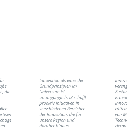
für
Innovation als eines der
Innova
roße
Grundprinzipien im
vereng
e, die
Universum ist
Zusta
unumgänglich. I3 schafft
Erneu
proaktiv Initiativen in
Innov
llen.
verschiedenen Bereichen
rüttel
ertisen
der Innovation, die für
von M
ichtige
unsere Region und
Techno
ren,
darüber hinaus
Herau