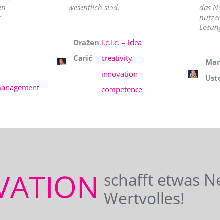
en
wesentlich sind.
das N
r
nutzer
Lösung
Dražen
,
i.c.i.c. – idea
Carić
creativity
Mar
innovation
Ust
management
competence
VATION
schafft etwas N
Wertvolles!