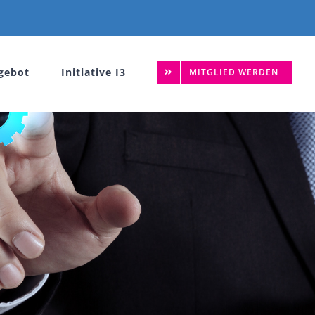
gebot
Initiative I3
MITGLIED WERDEN