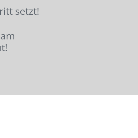
hritt setzt!
nsam
t!