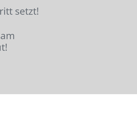
hritt setzt!
nsam
t!