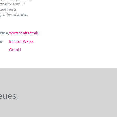
etzwerk vom I3
zentrierte
en bereitstellen.
tina
,
Wirtschaftsethik
er
Institut WEISS
GmbH
eues,