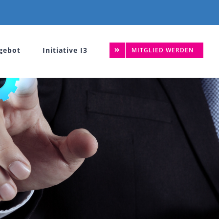
gebot
Initiative I3
MITGLIED WERDEN