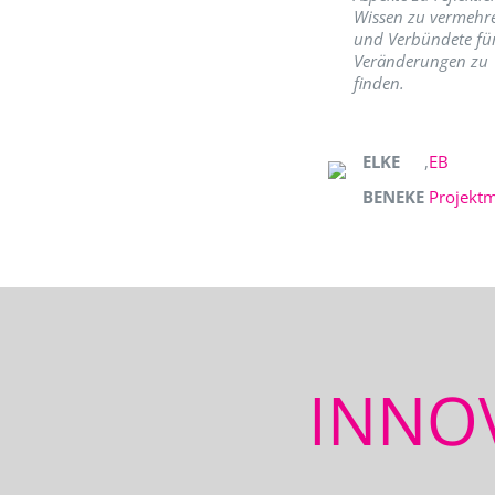
Wissen zu vermehr
und Verbündete fü
Veränderungen zu
finden.
ELKE
,
EB
BENEKE
Projekt
INNO