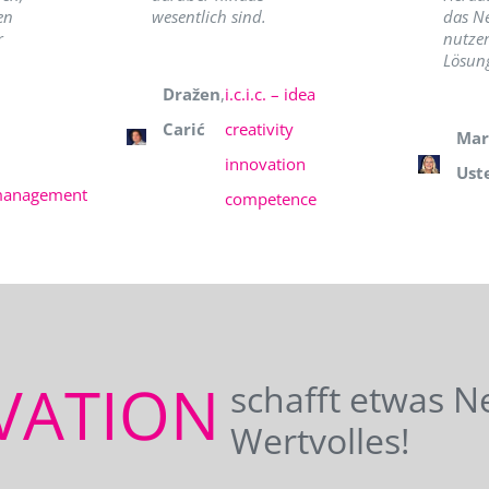
en
wesentlich sind.
das N
r
nutzer
Lösung
Dražen
,
i.c.i.c. – idea
Carić
creativity
Mar
innovation
Ust
management
competence
VATION
schafft etwas N
Wertvolles!