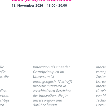
18. November 2026 | 18:00
-
20:00
für
Innovation als eines der
Innova
roße
Grundprinzipien im
vereng
e, die
Universum ist
Zusta
unumgänglich. I3 schafft
Erneu
proaktiv Initiativen in
Innov
llen.
verschiedenen Bereichen
rüttel
ertisen
der Innovation, die für
von M
ichtige
unsere Region und
Techno
ren,
darüber hinaus
Herau