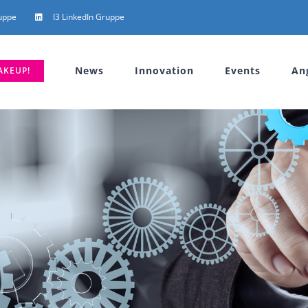
uppe
I3 LinkedIn Gruppe
News
Innovation
Events
An
AKEUP!