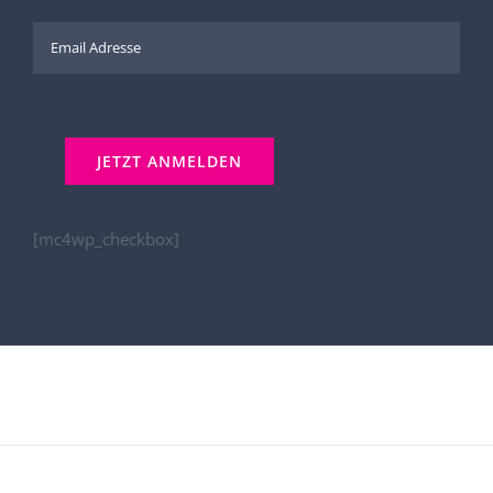
[mc4wp_checkbox]
Kontakt