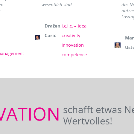
en
wesentlich sind.
das N
r
nutzer
Lösung
Dražen
,
i.c.i.c. – idea
Carić
creativity
Mar
innovation
Ust
management
competence
VATION
schafft etwas N
Wertvolles!