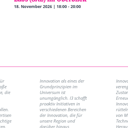
18. November 2026 | 18:00
-
20:00
für
Innovation als eines der
Innova
roße
Grundprinzipien im
vereng
e, die
Universum ist
Zusta
unumgänglich. I3 schafft
Erneu
proaktiv Initiativen in
Innov
llen.
verschiedenen Bereichen
rüttel
ertisen
der Innovation, die für
von M
ichtige
unsere Region und
Techno
ren,
darüber hinaus
Herau