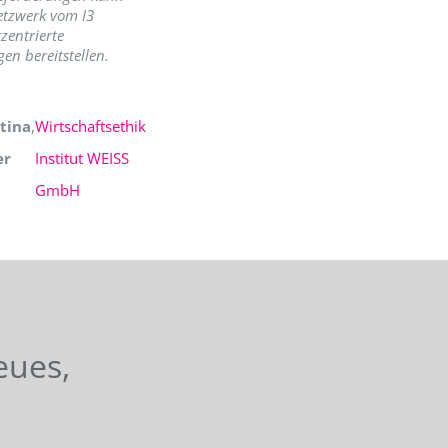
etzwerk vom I3
zentrierte
en bereitstellen.
tina
,
Wirtschaftsethik
er
Institut WEISS
GmbH
eues,