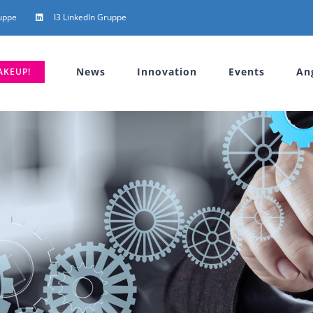
uppe
I3 LinkedIn Gruppe
News
Innovation
Events
An
AKEUP!