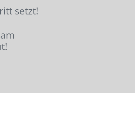
hritt setzt!
nsam
t!