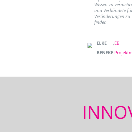
Wissen zu vermehr
und Verbündete fü
Veränderungen zu
finden.
ELKE
,
EB
BENEKE
Projekt
INNO