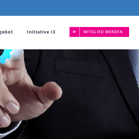
gebot
Initiative I3
MITGLIED WERDEN