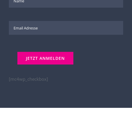
[mc4wp_checkbox]