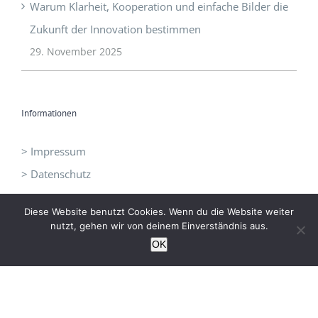
Warum Klarheit, Kooperation und einfache Bilder die
Zukunft der Innovation bestimmen
29. November 2025
Informationen
> Impressum
> Datenschutz
Diese Website benutzt Cookies. Wenn du die Website weiter
nutzt, gehen wir von deinem Einverständnis aus.
OK
©
I3 - Initiative Intelligent Innovation
|
office@idrei.at
| +43 660
1210060