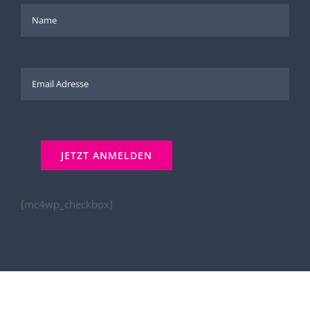
[mc4wp_checkbox]