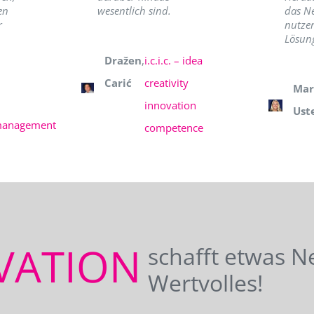
en
wesentlich sind.
das N
r
nutzer
Lösung
Dražen
,
i.c.i.c. – idea
Carić
creativity
Mar
innovation
Ust
management
competence
VATION
schafft etwas N
Wertvolles!