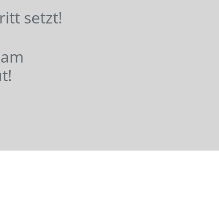
hritt setzt!
nsam
t!