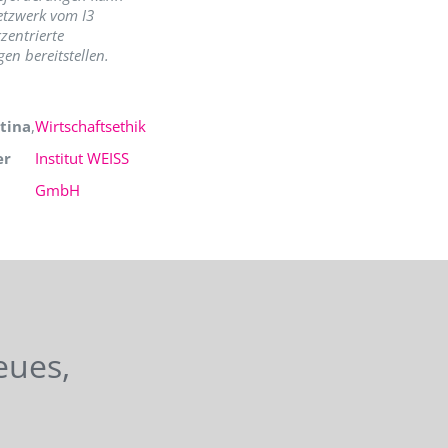
etzwerk vom I3
zentrierte
en bereitstellen.
tina
,
Wirtschaftsethik
er
Institut WEISS
GmbH
eues,