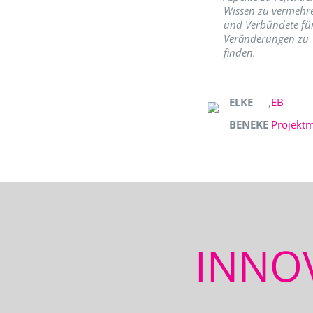
Wissen zu vermehr
und Verbündete fü
Veränderungen zu
finden.
ELKE
,
EB
BENEKE
Projekt
INNO