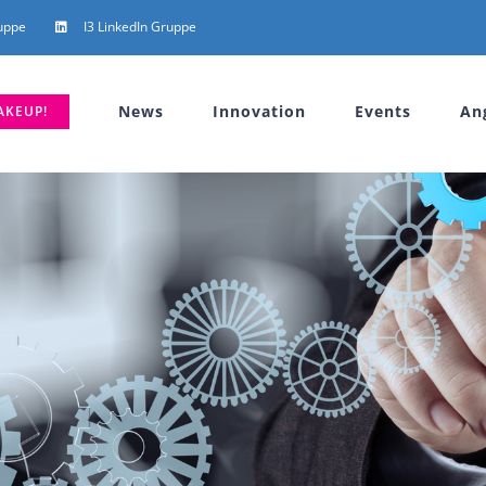
uppe
I3 LinkedIn Gruppe
News
Innovation
Events
An
AKEUP!