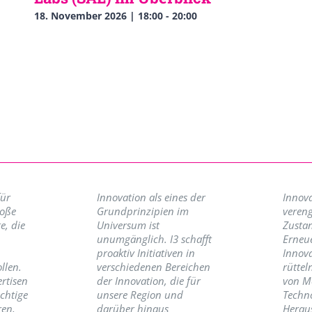
18. November 2026 | 18:00
-
20:00
für
Innovation als eines der
Innova
roße
Grundprinzipien im
vereng
e, die
Universum ist
Zusta
unumgänglich. I3 schafft
Erneu
proaktiv Initiativen in
Innov
llen.
verschiedenen Bereichen
rüttel
ertisen
der Innovation, die für
von M
ichtige
unsere Region und
Techno
ren,
darüber hinaus
Herau