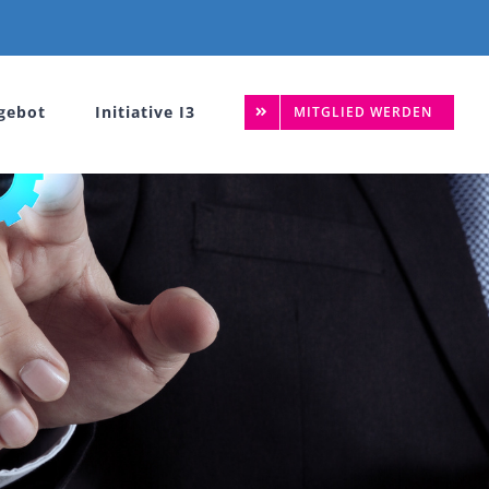
gebot
Initiative I3
MITGLIED WERDEN