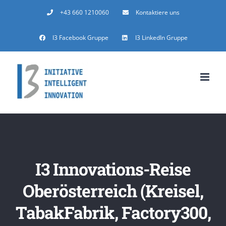
Zum
+43 660 1210060
Kontaktiere uns
Inhalt
I3 Facebook Gruppe
I3 LinkedIn Gruppe
springen
I3 Innovations-Reise
Oberösterreich (Kreisel,
TabakFabrik, Factory300,