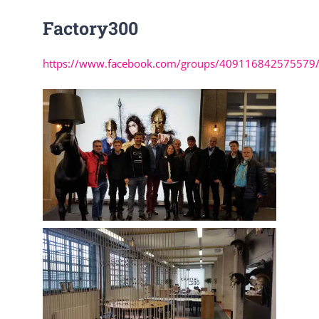
Factory300
https://www.facebook.com/groups/409116842575579