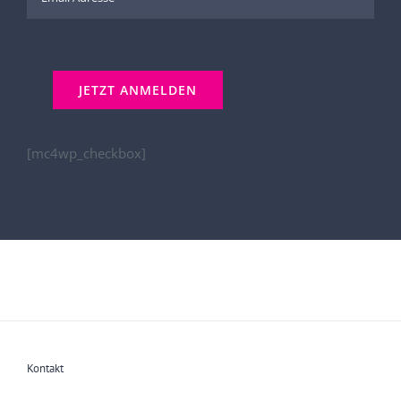
[mc4wp_checkbox]
Kontakt