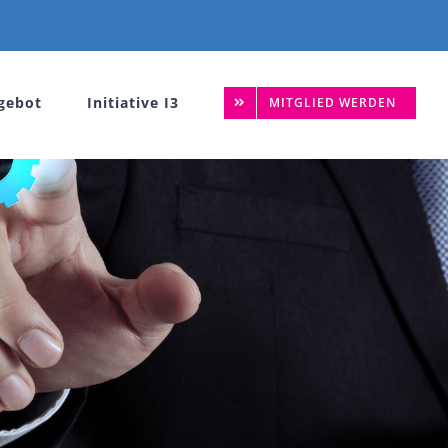
gebot
Initiative I3
MITGLIED WERDEN