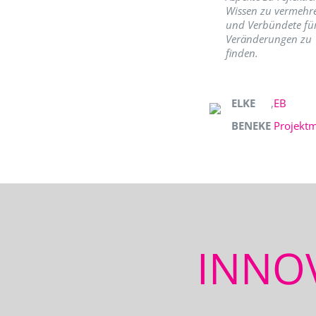
Wissen zu vermehr
und Verbündete fü
Veränderungen zu
finden.
ELKE
,
EB
BENEKE
Projekt
INNO