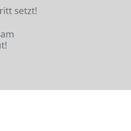
hritt setzt!
nsam
t!