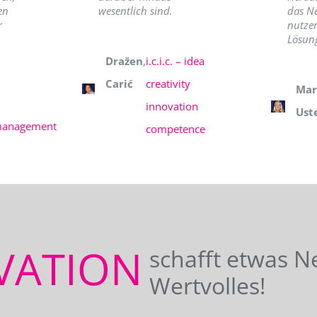
en
wesentlich sind.
das N
r
nutzer
Lösung
Dražen
,
i.c.i.c. – idea
Carić
creativity
Mar
innovation
Ust
management
competence
VATION
schafft etwas N
Wertvolles!