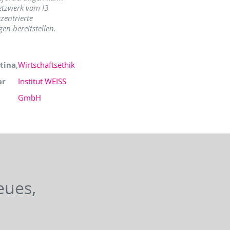
etzwerk vom I3
zentrierte
en bereitstellen.
tina
,
Wirtschaftsethik
er
Institut WEISS
GmbH
eues,