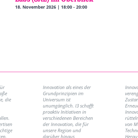
18. November 2026 | 18:00
-
20:00
für
Innovation als eines der
Innova
roße
Grundprinzipien im
vereng
e, die
Universum ist
Zusta
unumgänglich. I3 schafft
Erneu
proaktiv Initiativen in
Innov
llen.
verschiedenen Bereichen
rüttel
ertisen
der Innovation, die für
von M
ichtige
unsere Region und
Techno
ren,
darüber hinaus
Herau