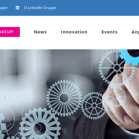
uppe
I3 LinkedIn Gruppe
News
Innovation
Events
An
AKEUP!