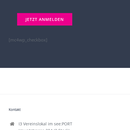
[mc4wp_checkbox]
Kontakt
I3 Vereinslokal im see:PORT
Hauptstrasse 204 (2.Stock)
9210 Pörtschach