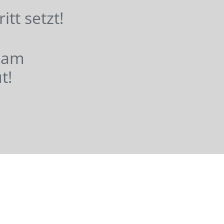
hritt setzt!
nsam
t!