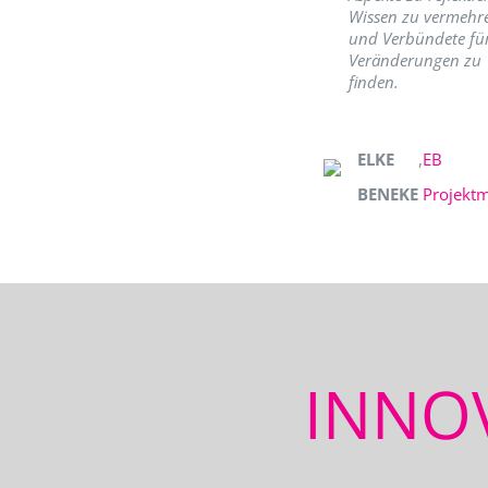
Wissen zu vermehr
und Verbündete fü
Veränderungen zu
finden.
ELKE
,
EB
BENEKE
Projekt
INNO