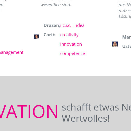
en
wesentlich sind.
das N
r
nutzer
Lösung
Dražen
,
i.c.i.c. – idea
Carić
creativity
Mar
innovation
Ust
management
competence
VATION
schafft etwas N
Wertvolles!