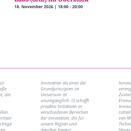
18. November 2026 | 18:00
-
20:00
für
Innovation als eines der
Innova
roße
Grundprinzipien im
vereng
e, die
Universum ist
Zusta
unumgänglich. I3 schafft
Erneu
proaktiv Initiativen in
Innov
llen.
verschiedenen Bereichen
rüttel
ertisen
der Innovation, die für
von M
ichtige
unsere Region und
Techno
ren,
darüber hinaus
Herau