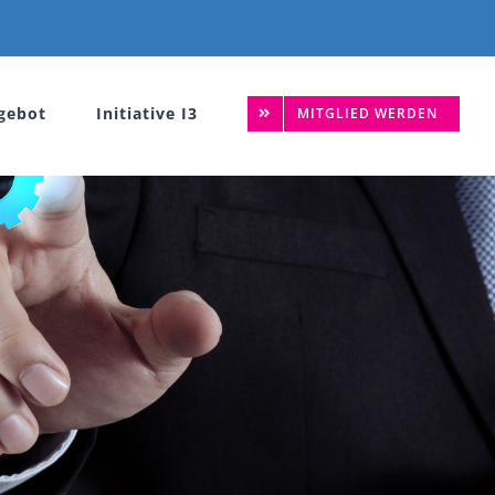
gebot
Initiative I3
MITGLIED WERDEN