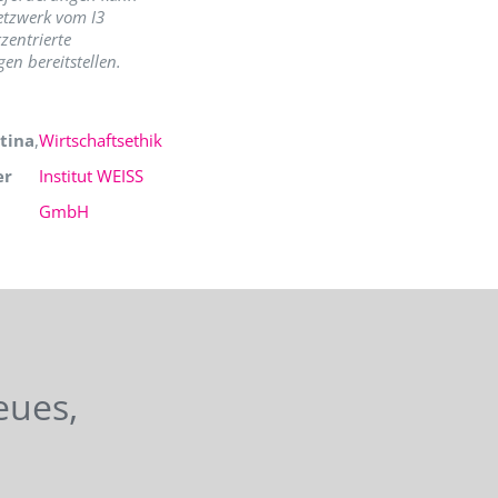
etzwerk vom I3
zentrierte
en bereitstellen.
tina
,
Wirtschaftsethik
er
Institut WEISS
GmbH
eues,