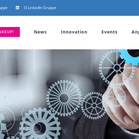
uppe
I3 LinkedIn Gruppe
News
Innovation
Events
An
AKEUP!