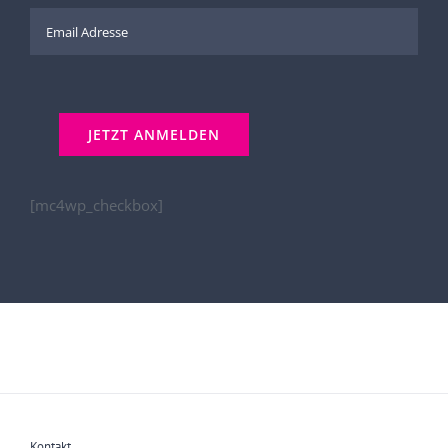
[mc4wp_checkbox]
Kontakt