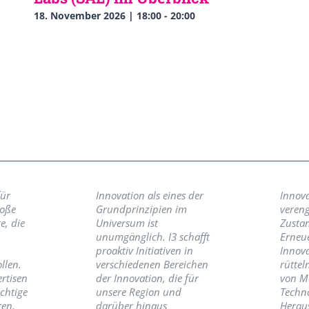
18. November 2026 | 18:00
-
20:00
für
Innovation als eines der
Innova
roße
Grundprinzipien im
vereng
e, die
Universum ist
Zusta
unumgänglich. I3 schafft
Erneu
proaktiv Initiativen in
Innov
llen.
verschiedenen Bereichen
rüttel
ertisen
der Innovation, die für
von M
ichtige
unsere Region und
Techno
ren,
darüber hinaus
Herau