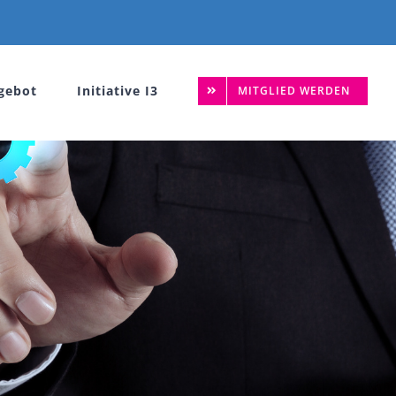
gebot
Initiative I3
MITGLIED WERDEN