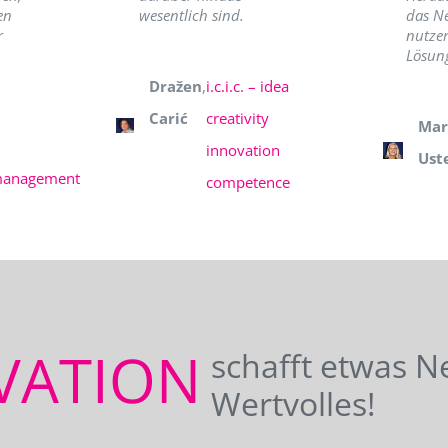
en
wesentlich sind.
das N
r
nutzer
Lösung
Dražen
,
i.c.i.c. – idea
Carić
creativity
Mar
innovation
Ust
management
competence
VATION
schafft etwas N
Wertvolles!