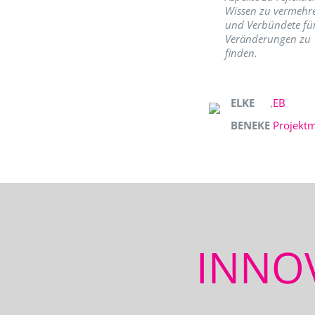
Wissen zu vermehr
und Verbündete fü
Veränderungen zu
finden.
ELKE
,
EB
BENEKE
Projekt
INNO