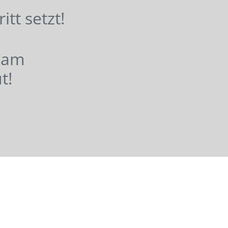
hritt setzt!
nsam
t!