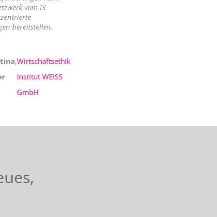
etzwerk vom I3
zentrierte
en bereitstellen.
tina
,
Wirtschaftsethik
er
Institut WEISS
GmbH
eues,