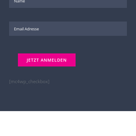
[mc4wp_checkbox]