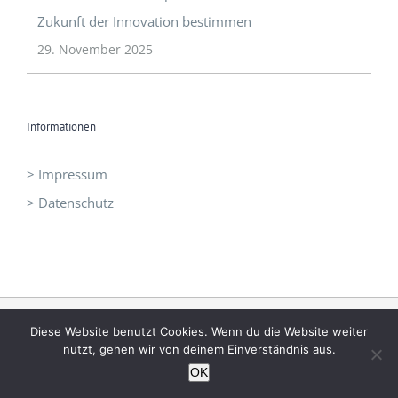
Informationen
> Impressum
> Datenschutz
©
I3 - Initiative Intelligent Innovation
|
office@idrei.at
| +43 660
1210060
Diese Website benutzt Cookies. Wenn du die Website weiter
nutzt, gehen wir von deinem Einverständnis aus.
OK