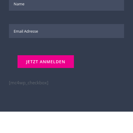
[mc4wp_checkbox]