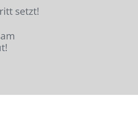
hritt setzt!
nsam
t!