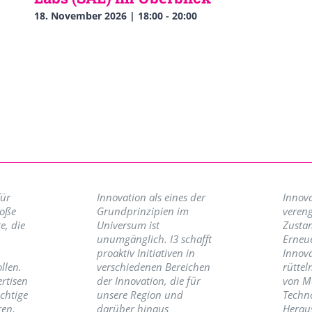
18. November 2026 | 18:00
-
20:00
für
Innovation als eines der
Innova
roße
Grundprinzipien im
vereng
e, die
Universum ist
Zusta
unumgänglich. I3 schafft
Erneu
proaktiv Initiativen in
Innov
llen.
verschiedenen Bereichen
rüttel
ertisen
der Innovation, die für
von M
ichtige
unsere Region und
Techno
ren,
darüber hinaus
Herau