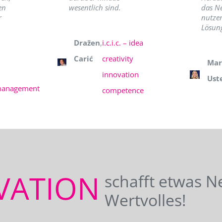
en
wesentlich sind.
das N
r
nutzer
Lösung
Dražen
,
i.c.i.c. – idea
Carić
creativity
Mar
innovation
Ust
management
competence
VATION
schafft etwas N
Wertvolles!