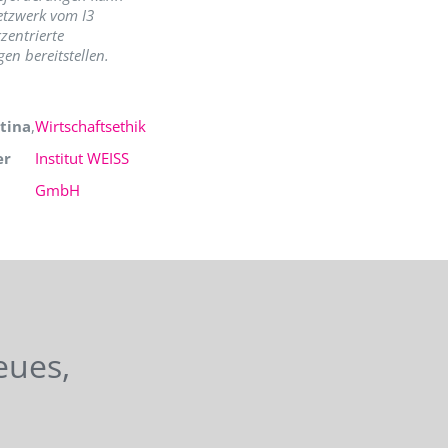
etzwerk vom I3
zentrierte
en bereitstellen.
tina
,
Wirtschaftsethik
er
Institut WEISS
GmbH
eues,