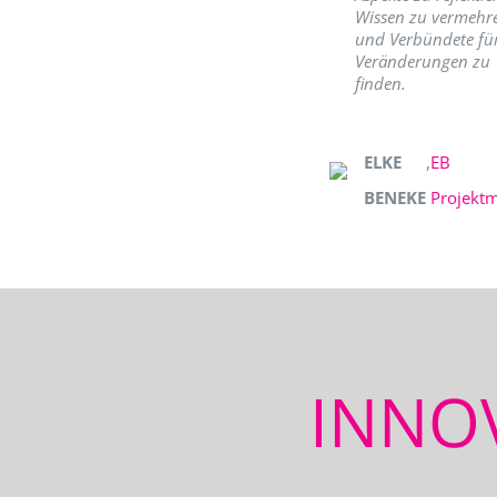
Wissen zu vermehr
und Verbündete fü
Veränderungen zu
finden.
ELKE
,
EB
BENEKE
Projekt
INNO