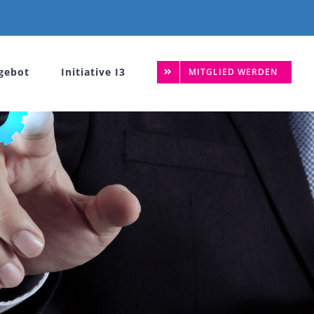
gebot
Initiative I3
MITGLIED WERDEN