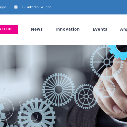
uppe
I3 LinkedIn Gruppe
News
Innovation
Events
An
AKEUP!