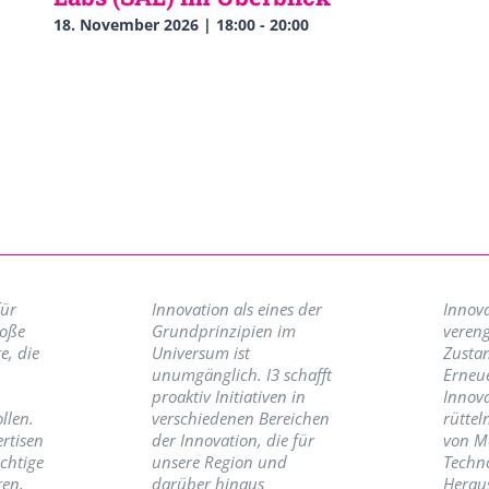
18. November 2026 | 18:00
-
20:00
für
Innovation als eines der
Innova
roße
Grundprinzipien im
vereng
e, die
Universum ist
Zusta
unumgänglich. I3 schafft
Erneu
proaktiv Initiativen in
Innov
llen.
verschiedenen Bereichen
rüttel
ertisen
der Innovation, die für
von M
ichtige
unsere Region und
Techno
ren,
darüber hinaus
Herau