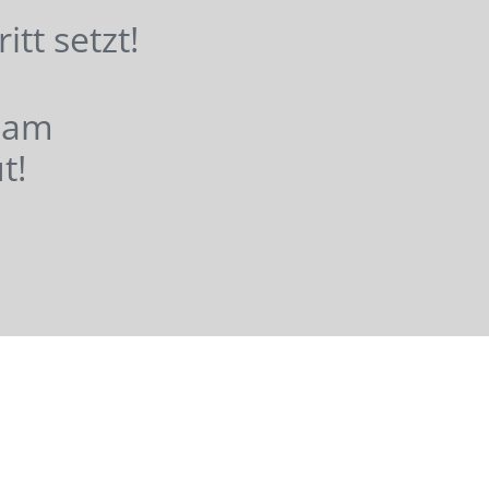
hritt setzt!
nsam
t!