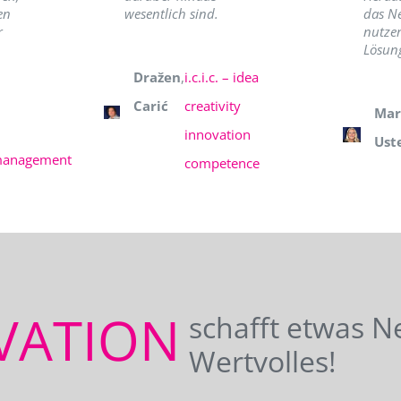
en
wesentlich sind.
das N
r
nutzer
Lösung
Dražen
,
i.c.i.c. – idea
Carić
creativity
Mar
innovation
Ust
management
competence
VATION
schafft etwas N
Wertvolles!