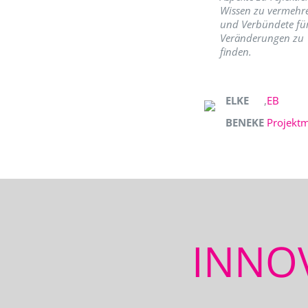
Wissen zu vermehr
und Verbündete fü
Veränderungen zu
finden.
ELKE
,
EB
BENEKE
Projekt
INNO