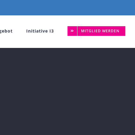
gebot
Initiative I3
MITGLIED WERDEN