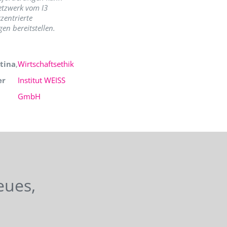
etzwerk vom I3
zentrierte
en bereitstellen.
tina
,
Wirtschaftsethik
er
Institut WEISS
GmbH
eues,