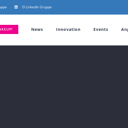
uppe
I3 LinkedIn Gruppe
News
Innovation
Events
An
AKEUP!