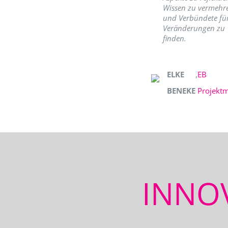
Wissen zu vermehr
und Verbündete fü
Veränderungen zu
finden.
ELKE
,
EB
BENEKE
Projekt
INNO