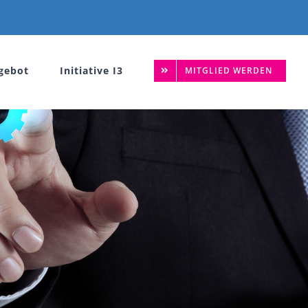
gebot
Initiative I3
MITGLIED WERDEN