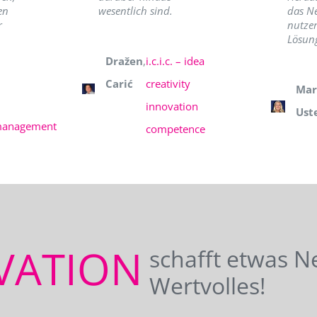
en
wesentlich sind.
das N
r
nutzer
Lösung
Dražen
,
i.c.i.c. – idea
Carić
creativity
Mar
innovation
Ust
management
competence
VATION
schafft etwas N
Wertvolles!