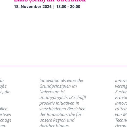
18. November 2026 | 18:00
-
20:00
für
Innovation als eines der
Innova
roße
Grundprinzipien im
vereng
e, die
Universum ist
Zusta
unumgänglich. I3 schafft
Erneu
proaktiv Initiativen in
Innov
llen.
verschiedenen Bereichen
rüttel
ertisen
der Innovation, die für
von M
ichtige
unsere Region und
Techno
ren,
darüber hinaus
Herau