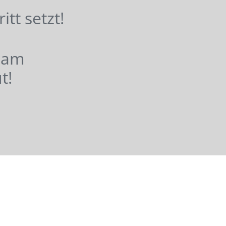
hritt setzt!
nsam
t!