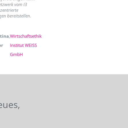
etzwerk vom I3
zentrierte
en bereitstellen.
tina
,
Wirtschaftsethik
er
Institut WEISS
GmbH
eues,